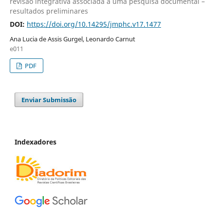
revisão integrativa associada a uma pesquisa documental –
resultados preliminares
DOI:
https://doi.org/10.14295/jmphc.v17.1477
Ana Lucia de Assis Gurgel, Leonardo Carnut
e011
PDF
Enviar Submissão
Indexadores