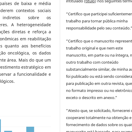
intitulado (
título
) nos seguintes term
países de baixa e média
derem contextos sociais
“Certifico que participei suficienteme
indiretos sobre os
trabalho para tornar pública minha
eres. A heterogeneidade
responsabilidade pelo seu conteúdo.
ções diretas e reforça a
onômicas em reabilitação
“Certifico que o manuscrito represen
as quanto aos benefícios
trabalho original e que nem este
ação oncológica, os dados
manuscrito, em parte ou na íntegra,
nte área. Mais do que um
outro trabalho com conteúdo
vestimento estratégico em
substancialmente similar, de minha au
servar a funcionalidade e
foi publicado ou está sendo consider
lógicos.
para publicação em outra revista, que
no formato impresso ou no eletrônico
exceto o descrito em anexo.”
“Atesto que, se solicitado, fornecerei
cooperarei totalmente na obtenção e
fornecimento de dados sobre os quai
manuscrito está baseado, para exam