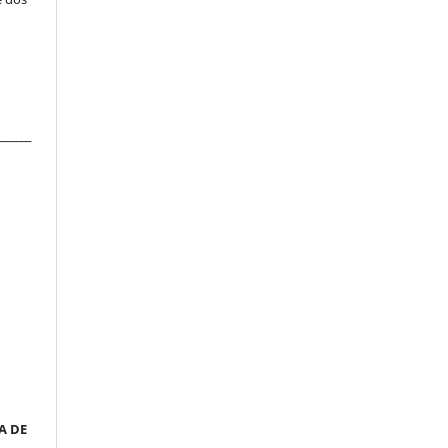
_______
__
a
A DE