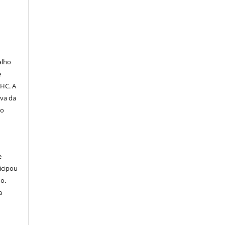
alho
e
PHC. A
iva da
do
e
icipou
o.
a