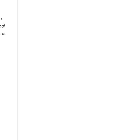
o
nal
r os
O