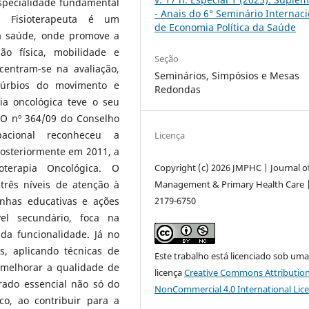
pecialidade fundamental
- Anais do 6° Seminário Internaci
 O Fisioterapeuta é um
de Economia Política da Saúde
da saúde, onde promove a
ão física, mobilidade e
Seção
centram-se na avaliação,
Seminários, Simpósios e Mesas
stúrbios do movimento e
Redondas
ia oncológica teve o seu
O nº 364/09 do Conselho
pacional reconheceu a
Licença
posteriormente em 2011, a
Copyright (c) 2026 JMPHC | Journal o
terapia Oncológica. O
Management & Primary Health Care 
três níveis de atenção à
2179-6750
anhas educativas e ações
vel secundário, foca na
a funcionalidade. Já no
as, aplicando técnicas de
Este trabalho está licenciado sob um
e melhorar a qualidade de
licença
Creative Commons Attribution
rado essencial não só do
NonCommercial 4.0 International Lic
o, ao contribuir para a