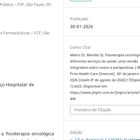
ública – FSP. São Paulo, SP,
Publicado
30-01-2026
s Farmacêuticas – FCF, São
Como Citar
Matos SS, Mendes SJ. Fisioterapia oncológ
diferentes serviços de saúde: uma revisão
integrativa sobre custos e perspectivas. J
Prim Health Care [Internet]. 30º de janeiro
2026 [citado 8º de agosto de 2026];17(Espec
iço Hospitalar de
1):e023. Disponível em:
https://www.jmphc.com.br/jmphc/article/
494
Fomatos de Citação
Edição
 fisioterapia oncológica
v. 17 n. Especial 1 (2025): Suple