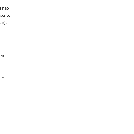
s não
esente
ar).
ura
ura