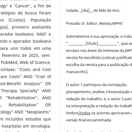
gy' e 'Cancer', a fim de
Cidade, _[dia]__ de Mês de Ano.
ratégias de busca foram
no (Custos), População
Prezado Sr. Editor,
Revista JMPHC
ogia), primeiro avaliando
perador booleano ‘AND’ e
Submetemos à sua apreciação o trab
ando o operador booleano
“____________[título]_____________”, que s
 para unir todos em uma
encaixa nas áreas de interesse da JM
e fevereiro de 2025, sem
revista foi escolhida [colocar justificat
s PubMed, Web of Science,
escolha da revista para a publicação 
ntaxe: "Costs and Cost
manuscrito].
Care Costs" AND "Cost of
st-Benefit Analysis" OR
O autor 1 participou da concepção,
 Therapy Specialty" AND
planejamento, análise, interpretação 
R “Rehabilitation”, AND
redação do trabalho; e, o autor 2 part
s, Rehabilitation” OR
na interpretação e redação do trabalh
ncology" AND "Neoplasms"
Ambos
/todos
os autores aprovaram 
 incluídos estudos que
versão final encaminhada.
o hospitalar em oncologia,