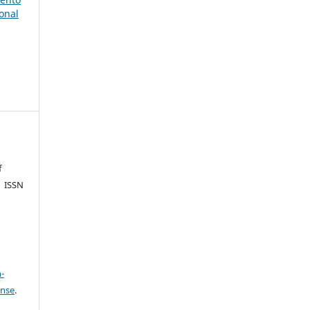
onal
f
| ISSN
a
-
ense
.