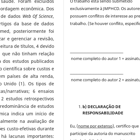
O trabalho está sendo submetido
 saúde. Foram excluídos
exclusivamente à JMPHCD. Os autore
abordagem econômica. Dos
possuem conflitos de interesse ao pr
e de dados
Web Of Science
,
trabalho. (Se houver conflito, especific
rtigos da base de dados
ed, posteriormente foi
ar e gerenciar a revisão,
eitura de títulos, 4 devido
__________________________________
os que não tinham relação
nome completo do autor 1 + assinat
a dos estudos publicados
científica sobre custos e
__________________________________
em países de alta renda,
nome completo do autor 2 + assinat
o Unido (1). Os tipos de
as/narrativas; 6 ensaios
2 estudos retrospectivos
predominância de estudos
b) DECLARAÇÃO DE
RESPONSABILIDADE
mica indica um início de
almente na avaliação de
Eu, (
nome por extenso
), certifico que
es custo-efetivas durante
participei da autoria do manuscrito
 há lacunas importantes: