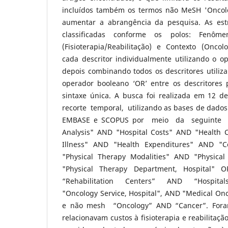
incluídos também os termos não MeSH 'Oncolo
aumentar a abrangência da pesquisa. As est
classificadas conforme os polos: Fenôme
(Fisioterapia/Reabilitação) e Contexto (Oncol
cada descritor individualmente utilizando o o
depois combinando todos os descritores utiliz
operador booleano ‘OR’ entre os descritores
sintaxe única. A busca foi realizada em 12 d
recorte temporal, utilizando as bases de dado
EMBASE e SCOPUS por meio da seguinte si
Analysis" AND "Hospital Costs" AND "Health 
Illness" AND "Health Expenditures" AND "Co
"Physical Therapy Modalities" AND "Physical
"Physical Therapy Department, Hospital" O
“Rehabilitation Centers” AND “Hospital
"Oncology Service, Hospital", AND "Medical O
e não mesh “Oncology” AND “Cancer”. Foram
relacionavam custos à fisioterapia e reabilitaçã