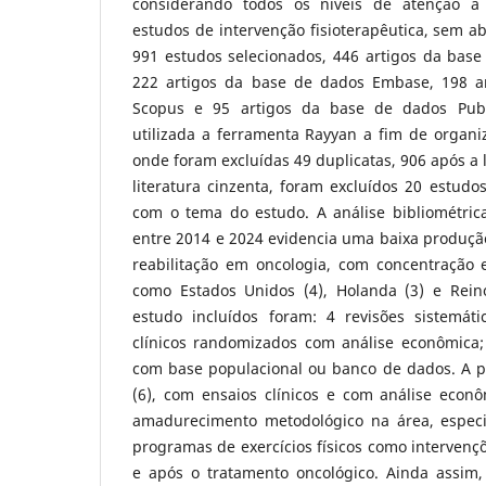
considerando todos os níveis de atenção à
estudos de intervenção fisioterapêutica, sem 
991 estudos selecionados, 446 artigos da bas
222 artigos da base de dados Embase, 198 a
Scopus e 95 artigos da base de dados Pubm
utilizada a ferramenta Rayyan a fim de organiz
onde foram excluídas 49 duplicatas, 906 após a l
literatura cinzenta, foram excluídos 20 estud
com o tema do estudo. A análise bibliométric
entre 2014 e 2024 evidencia uma baixa produção 
reabilitação em oncologia, com concentração 
como Estados Unidos (4), Holanda (3) e Rein
estudo incluídos foram: 4 revisões sistemátic
clínicos randomizados com análise econômica; 
com base populacional ou banco de dados. A 
(6), com ensaios clínicos e com análise econô
amadurecimento metodológico na área, especi
programas de exercícios físicos como intervençõ
e após o tratamento oncológico. Ainda assim,