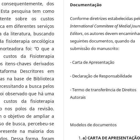
, consequentemente, dos
Documentação
 Esta pesquisa tem como
Conforme diretrizes estabelecidas pel
istente sobre os custos
International Commiteee of Medial Jour
ca em diferentes serviços
Editors
, os autores devem encaminha
a da literatura, buscando
seguintes documentos, quando da
a fisioterapia oncológica
submissão do manuscrito:
norteadora foi:
“
O que a
s custos da Fisioterapia
- Carta de Apresentação
os itens-chaves derivados
ataforma Descritores em
- Declaração de Responsabilidade
as na base de Biblioteca
ecessitando a busca pelos
- Termo de transferência de Direitos
Foi observado que há uma
Autorais
 custos da fisioterapia
o nos polos da revisão.
m o objetivo de ampliar a
sso de busca, percebeu-se
Modelos de documentos
resente na maioria dos
a) CARTA DE APRESENTAÇÃ
ados. Dessa forma, foram