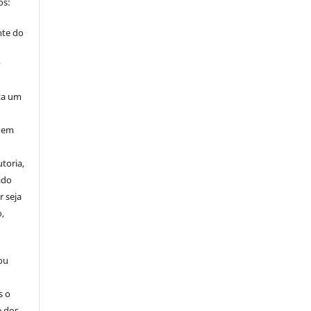
os:
nte do
”
ta um
 nem
toria,
ado
r seja
,
 ou
s o
e dos