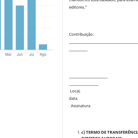
editores.”
Contribuição:
____________________________________________
____________
_______________________
___________________
Local,
dat
Assinatura
c) TERMO DE TRANSFERÊNCI