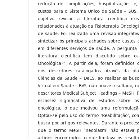
redução de complicações, hospitalizações e
custos para o Sistema Único de Saúde – SUS.
objetivo revisar a literatura científica ex
relacionados à atuação da Fisioterapia Oncológi
de saúde. Foi realizada uma revisão integrativ
sintetizar os principais achados sobre custos d
em diferentes serviços de saúde. A pergunta 
literatura científica tem discutido sobre o
Oncológica?”. A partir dela, foram definidos 
dos descritores catalogados através da pl
Ciências da Saúde – DeCS, ao realizar as busc
Virtual em Saúde – BVS, não houve resultado, n
descritores Medical Subject Headings – MeSH. 
escassez significativa de estudos sobre os
oncológica, o que motivou uma reformulaçã
Optou-se pelo uso do termo 'Reabilitação', co
busca por artigos relevantes. Durante o proce
que o termo MeSH 'neoplasm' não estava p
artigos encontrados, o que limitava os result