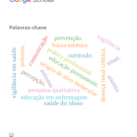
Palavras-chave
vigilância.
comunicação
prevenção.
baixa estatura
pobreza.
prática profissional.
vigilância em saúde
doença renal crônica.
currículo.
sinan.
educação permanente.
terapia de alvo molecular
autismo
percepção.
anemia
pesquisa qualitativa.
educação em enfermagem
saúde do idoso