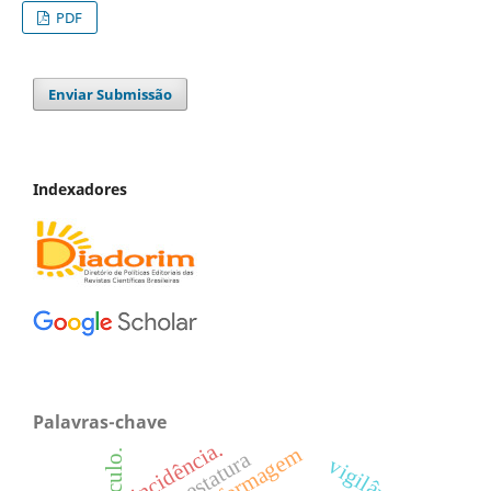
PDF
Enviar Submissão
Indexadores
Palavras-chave
incidência.
baixa estatura
vigilância.