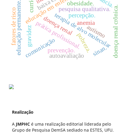
educação em enfermagem
currículo.
educação permanente.
obesidade.
doença renal crônica.
pesquisa qualitativa.
fatores de risco
terapia de alvo molecular
percepção.
doença renal
anemia
prática profissional.
autismo
gravidez
pobreza.
comunicação
sinan.
prevenção.
autoavaliação
Realização
A
JMPHC
é uma realização editorial liderada pelo
Grupo de Pesquisa DemSA sediado na ESTES, UFU.