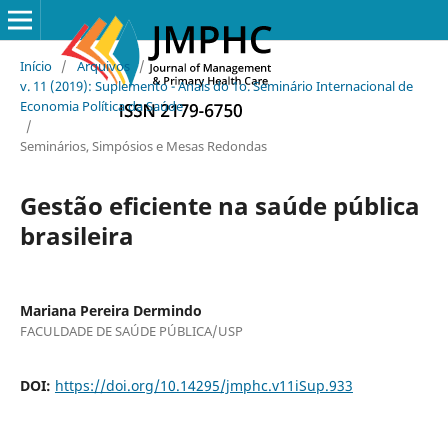
Início
/
Arquivos
/
v. 11 (2019): Suplemento - Anais do 1o. Seminário Internacional de
Economia Política da Saúde
/
Seminários, Simpósios e Mesas Redondas
Gestão eficiente na saúde pública
brasileira
Mariana Pereira Dermindo
FACULDADE DE SAÚDE PÚBLICA/USP
DOI:
https://doi.org/10.14295/jmphc.v11iSup.933