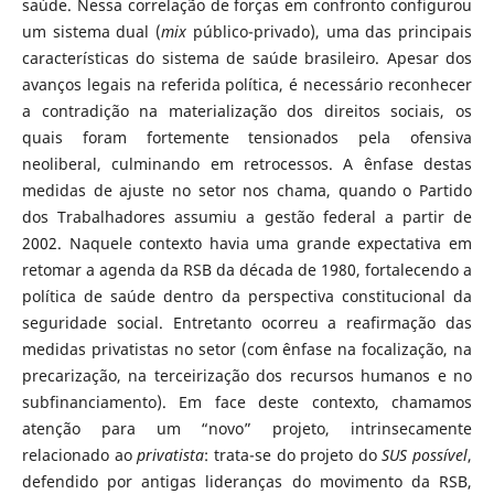
saúde. Nessa correlação de forças em confronto configurou
um sistema dual (
mix
público-privado), uma das principais
características do sistema de saúde brasileiro. Apesar dos
avanços legais na referida política, é necessário reconhecer
a contradição na materialização dos direitos sociais, os
quais foram fortemente tensionados pela ofensiva
neoliberal, culminando em retrocessos. A ênfase destas
medidas de ajuste no setor nos chama, quando o Partido
dos Trabalhadores assumiu a gestão federal a partir de
2002. Naquele contexto havia uma grande expectativa em
retomar a agenda da RSB da década de 1980, fortalecendo a
política de saúde dentro da perspectiva constitucional da
seguridade social. Entretanto ocorreu a reafirmação das
medidas privatistas no setor (com ênfase na focalização, na
precarização, na terceirização dos recursos humanos e no
subfinanciamento). Em face deste contexto, chamamos
atenção para um “novo” projeto, intrinsecamente
relacionado ao
privatista
: trata-se do projeto do
SUS possível
,
defendido por antigas lideranças do movimento da RSB,