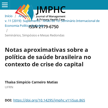
Início
/
Arquivos
/
v. 11 (2019): Suplemento - Anais do 1o. Seminário Internacional de
Economia Política da Saúde
/
Seminários, Simpósios e Mesas Redondas
Notas aproximativas sobre a
política de saúde brasileira no
contexto de crise do capital
Thaísa Simpício Carneiro Matias
UFRN
DOI:
https://doi.org/10.14295/jmphc.v11iSup.865