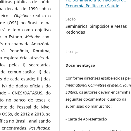
líticas públicas de saúde
Economia Política da Saúde
na década de 1990 sob o
leiro .
Objetivo
: realiza o
Seção
de (OSS) no Brasil e na
Seminários, Simpósios e Mesas
ará e tem como objetivo
Redondas
om o Estado.
Método
:
com
SS’s na chamada Amazônia
rá, Rondônia, Roraima,
Licença
 exploratória através da
os pelas i) secretarias
Documentação
 de comunicação; ii) das
Conforme diretrizes estabelecidas pel
s de cada estado; iii) das
International Commiteee of Medial Jour
iv) de dados oficiais do
Editors
, os autores devem encaminha
aúde – CNES/DATASUS, do
seguintes documentos, quando da
nto no banco de teses e
submissão do manuscrito:
nto de Pessoal de Nível
 OSSs, de 2012 a 2018, se
- Carta de Apresentação
fica no Brasil, analisando
s encontradas.
Resultados
: