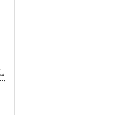
o
nal
r os