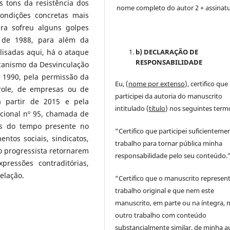
s tons da resistência dos
nome completo do autor 2 + assinat
ondições concretas mais
ira sofreu alguns golpes
l de 1988, para além da
b) DECLARAÇÃO DE
lisadas aqui, há o ataque
RESPONSABILIDADE
canismo da Desvinculação
 1990, pela permissão da
Eu, (
nome por extenso
), certifico que
ntrole, de empresas ou de
participei da autoria do manuscrito
a partir de 2015 e pela
intitulado (
título
) nos seguintes term
cional nº 95, chamada de
os do tempo presente no
“Certifico que participei suficienteme
entos sociais, sindicatos,
trabalho para tornar pública minha
o progressista retornarem
responsabilidade pelo seu conteúdo.
ressões contraditórias,
elação.
“Certifico que o manuscrito represen
trabalho original e que nem este
manuscrito, em parte ou na íntegra,
outro trabalho com conteúdo
substancialmente similar, de minha au