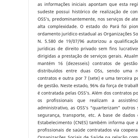
as informações iniciais apontam que esta reg
sudeste possui histórico de realização de co
OSS’s, predominantemente, nos serviços de at
alta complexidade. O estado do Pará foi pion
ordamento jurídico estadual as Organizações So
N. 5.580 de 19/07/96 autorizou a qualificaç
jurídicas de direito privado sem fins lucrativo
dirigidas a prestação de serviços gerais. Atual
mantém 16 (dezesseis) contratos de gestão
distribuídos entre duas OSs, sendo uma re
contratos e outra por 7 (sete) e uma terceira 
de gestão. Neste estado, 96% da força de trabal
é contratada pelas OSS’s. Além dos contratos 
os profissionais que realizam a assistê
administrativo, as OSS’s “quarterizam” outros 
segurança, transporte, etc. A base de dados
Estabelecimento (CNES) também informa que a
profissionais de saúde contratados via coopera
Organizações Sociais de Saúde na relação com 