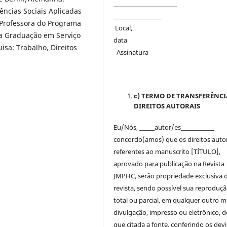
_______________________
iências Sociais Aplicadas
___________________
. Professora do Programa
Local,
da Graduação em Serviço
dat
sa: Trabalho, Direitos
Assinatura
c) TERMO DE TRANSFERÊNCI
DIREITOS AUTORAIS
Eu/Nós, ______autor/es_____________
concordo(amos) que os direitos auto
referentes ao manuscrito [TÍTULO],
aprovado para publicação na Revista
JMPHC, serão propriedade exclusiva 
revista, sendo possível sua reproduçã
total ou parcial, em qualquer outro m
divulgação, impresso ou eletrônico, 
que citada a fonte, conferindo os dev