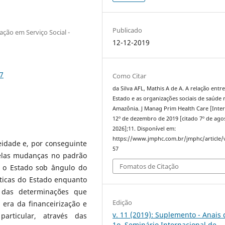
Publicado
ção em Serviço Social -
12-12-2019
7
Como Citar
da Silva AFL, Mathis A de A. A relação entre
Estado e as organizações sociais de saúde 
Amazônia. J Manag Prim Health Care [Inter
12º de dezembro de 2019 [citado 7º de ago
2026];11. Disponível em:
https://www.jmphc.com.br/jmphc/article/
idade e, por conseguinte
57
pelas mudanças no padrão
Fomatos de Citação
r o Estado sob ângulo do
ríticas do Estado enquanto
o das determinações que
Edição
era da financeirização e
v. 11 (2019): Suplemento - Anais 
articular, através das
1o. Seminário Internacional de