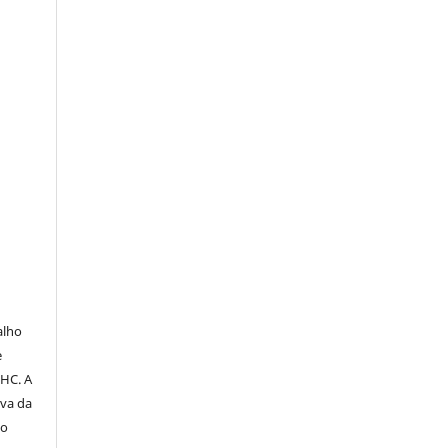
O
alho
e
PHC. A
iva da
do