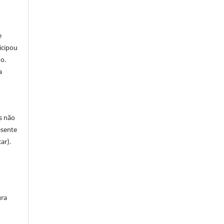
e
icipou
o.
a
s não
esente
ar).
ura