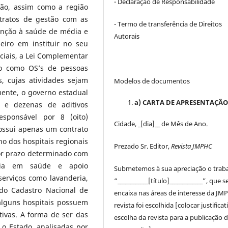
- Declaração de Responsabilidade
ião, assim como a região
ntratos de gestão com as
- Termo de transferência de Direitos
enção à saúde de média e
Autorais
eiro em instituir no seu
ciais, a Lei Complementar
ão como OS’s de pessoas
s, cujas atividades sejam
Modelos de documentos
mente, o governo estadual
a) CARTA DE APRESENTAÇÃ
 e dezenas de aditivos
sponsável por 8 (oito)
Cidade, _[dia]__ de Mês de Ano.
possui apenas um contrato
ho dos hospitais regionais
Prezado Sr. Editor,
Revista JMPHC
por prazo determinado com
ncia em saúde e apoio
Submetemos à sua apreciação o trab
serviços como lavanderia,
“____________[título]_____________”, que s
 do Cadastro Nacional de
encaixa nas áreas de interesse da JM
lguns hospitais possuem
revista foi escolhida [colocar justificat
tivas. A forma de ser das
escolha da revista para a publicação 
o Estado, analisadas por