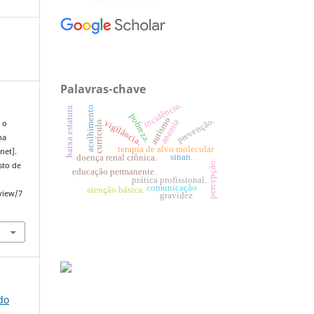
Palavras-chave
incidência.
acolhimento
baixa estatura
pobreza.
autismo
prevenção.
currículo.
anemia
vigilância.
 o
na
terapia de alvo molecular
net].
sinan.
doença renal crônica.
percepção.
sto de
educação permanente.
prática profissional.
comunicação
atenção básica.
view/7
gravidez
do