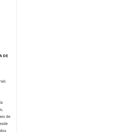
__
a
A DE
rais
da
o,
eio de
desde
idos