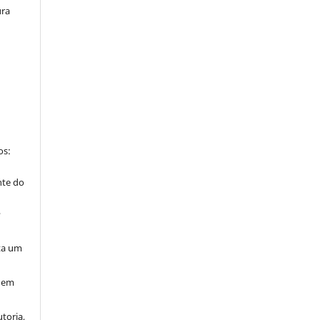
ura
os:
nte do
”
ta um
 nem
toria,