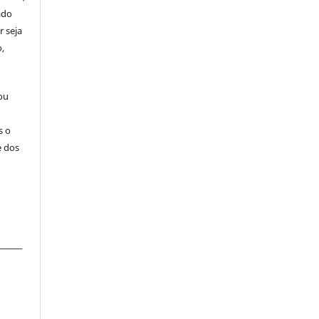
ado
r seja
,
 ou
s o
e dos
_______