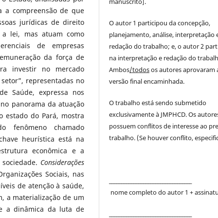
manuscrito].
eva a compreensão de que
oas jurídicas de direito
O autor 1 participou da concepção,
a a lei, mas atuam como
planejamento, análise, interpretação 
gerenciais de empresas
redação do trabalho; e, o autor 2 part
remuneração da força de
na interpretação e redação do trabalh
ra investir no mercado
Ambos
/todos
os autores aprovaram 
 setor”, representadas no
versão final encaminhada.
 de Saúde, expressa nos
O trabalho está sendo submetido
e no panorama da atuação
exclusivamente à JMPHCD. Os autore
o estado do Pará, mostra
possuem conflitos de interesse ao pr
 do fenômeno chamado
trabalho. (Se houver conflito, especific
chave heurística está na
strutura econômica e a
a sociedade.
Considerações
Organizações Sociais, nas
__________________________________
íveis de atenção à saúde,
nome completo do autor 1 + assinat
, a materialização de um
e a dinâmica da luta de
__________________________________