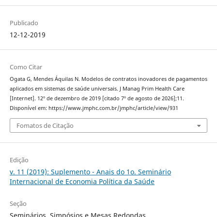
Publicado
12-12-2019
Como Citar
Ogata G, Mendes Áquilas N. Modelos de contratos inovadores de pagamentos
aplicados em sistemas de saúde universais. J Manag Prim Health Care
[Internet]. 12º de dezembro de 2019 [citado 7º de agosto de 2026];11.
Disponível em: https://www.jmphc.com.br/jmphc/article/view/931
Fomatos de Citação
Edição
v. 11 (2019): Suplemento - Anais do 1o. Seminário
Internacional de Economia Política da Saúde
Seção
Seminários, Simpósios e Mesas Redondas