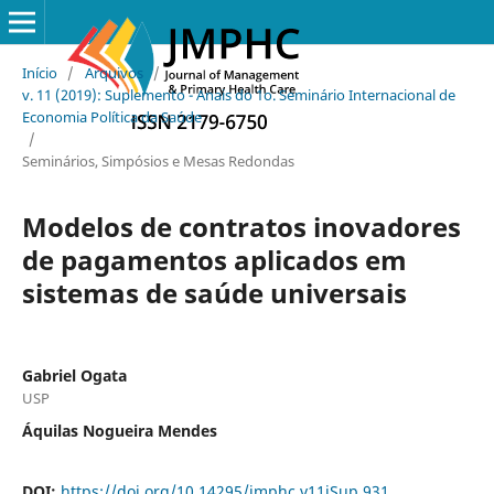
Início
/
Arquivos
/
v. 11 (2019): Suplemento - Anais do 1o. Seminário Internacional de
Economia Política da Saúde
/
Seminários, Simpósios e Mesas Redondas
Modelos de contratos inovadores
de pagamentos aplicados em
sistemas de saúde universais
Gabriel Ogata
USP
Áquilas Nogueira Mendes
DOI:
https://doi.org/10.14295/jmphc.v11iSup.931