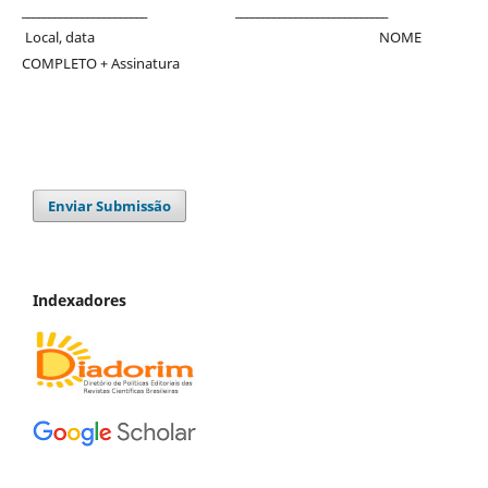
_______________________ ____________________________
Local, data NOME
COMPLETO + Assinatura
Enviar Submissão
Indexadores