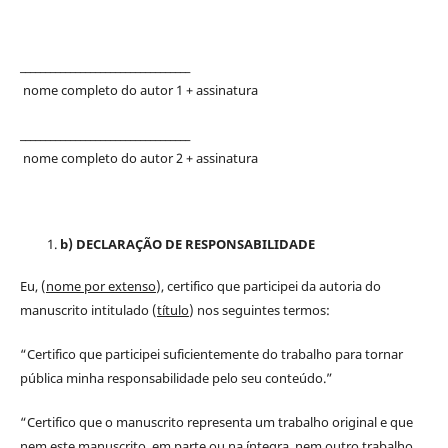
__________________________________
nome completo do autor 1 + assinatura
__________________________________
nome completo do autor 2 + assinatura
b) DECLARAÇÃO DE RESPONSABILIDADE
Eu, (
nome por extenso
), certifico que participei da autoria do
manuscrito intitulado (
título
) nos seguintes termos:
“Certifico que participei suficientemente do trabalho para tornar
pública minha responsabilidade pelo seu conteúdo.”
“Certifico que o manuscrito representa um trabalho original e que
nem este manuscrito, em parte ou na íntegra, nem outro trabalho