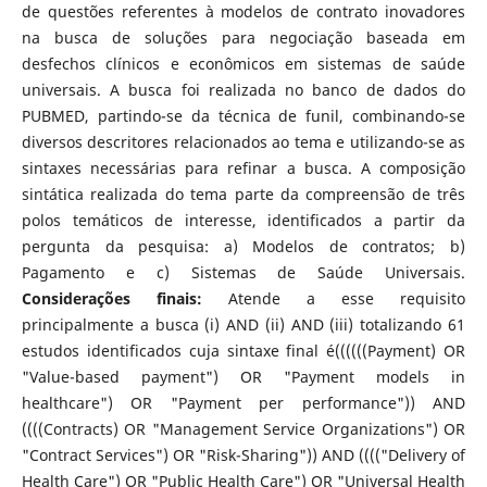
de questões referentes à modelos de contrato inovadores
na busca de soluções para negociação baseada em
desfechos clínicos e econômicos em sistemas de saúde
universais. A busca foi realizada no banco de dados do
PUBMED, partindo-se da técnica de funil, combinando-se
diversos descritores relacionados ao tema e utilizando-se as
sintaxes necessárias para refinar a busca. A composição
sintática realizada do tema parte da compreensão de três
polos temáticos de interesse, identificados a partir da
pergunta da pesquisa: a) Modelos de contratos; b)
Pagamento e c) Sistemas de Saúde Universais.
Considerações finais:
Atende a esse requisito
principalmente a busca (i) AND (ii) AND (iii) totalizando 61
estudos identificados cuja sintaxe final é((((((Payment) OR
"Value-based payment") OR "Payment models in
healthcare") OR "Payment per performance")) AND
((((Contracts) OR "Management Service Organizations") OR
"Contract Services") OR "Risk-Sharing")) AND (((("Delivery of
Health Care") OR "Public Health Care") OR "Universal Health