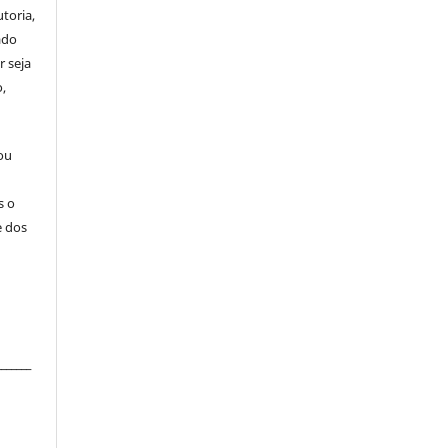
toria,
ado
r seja
,
 ou
s o
e dos
_______