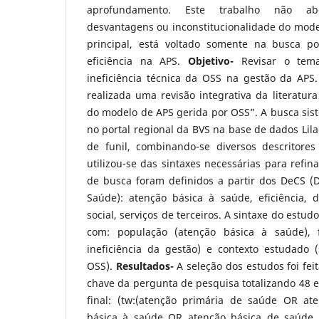
aprofundamento. Este trabalho não ab
desvantagens ou inconstitucionalidade do mode
principal, está voltado somente na busca 
eficiência na APS.
Objetivo-
Revisar o tem
ineficiência técnica da OSS na gestão da APS
realizada uma revisão integrativa da literatura
do modelo de APS gerida por OSS”. A busca siste
no portal regional da BVS na base de dados Lila
de funil, combinando-se diversos descritore
utilizou-se das sintaxes necessárias para refin
de busca foram definidos a partir dos DeCS (D
Saúde): atenção básica à saúde, eficiência,
social, serviços de terceiros. A sintaxe do estu
com: população (atenção básica à saúde), 
ineficiência da gestão) e contexto estudado (
OSS).
Resultados-
A seleção dos estudos foi fei
chave da pergunta de pesquisa totalizando 48 es
final: (tw:(atenção primária de saúde OR at
básica à saúde OR atenção básica de saúde