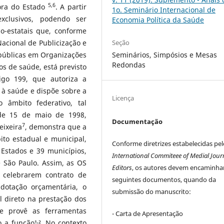
5,6
ora do Estado
. A partir
1o. Seminário Internacional de
exclusivos, podendo ser
Economia Política da Saúde
o-estatais que, conforme
Seção
cional de Publicização e
Seminários, Simpósios e Mesas
públicas em Organizações
Redondas
os de saúde, está previsto
igo 199, que autoriza a
a à saúde e dispõe sobre a
Licença
o âmbito federativo, tal
 de 15 de maio de 1998,
Documentação
7
eixeira
, demonstra que a
to estadual e municipal,
Conforme diretrizes estabelecidas pel
Estados e 39 municípios,
International Commiteee of Medial Jour
 São Paulo. Assim, as OS
Editors
, os autores devem encaminha
 celebrarem contrato de
seguintes documentos, quando da
dotação orçamentária, o
submissão do manuscrito:
l direto na prestação dos
e provê as ferramentas
- Carta de Apresentação
,
 a função¹
². No contexto