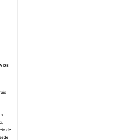
__
a
A DE
rais
da
o,
eio de
desde