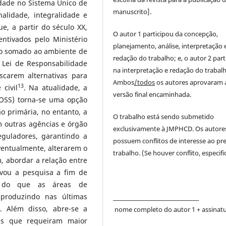
idade no Sistema Único de
manuscrito].
nalidade, integralidade e
ue, a partir do século XX,
O autor 1 participou da concepção,
ntivados pelo Ministério
planejamento, análise, interpretação 
ato somado ao ambiente de
redação do trabalho; e, o autor 2 part
 Lei de Responsabilidade
na interpretação e redação do trabalh
scarem alternativas para
Ambos
/todos
os autores aprovaram 
13
civil
. Na atualidade, a
versão final encaminhada.
(OSS) torna-se uma opção
o primária, no entanto, a
O trabalho está sendo submetido
 outras agências e órgão
exclusivamente à JMPHCD. Os autore
eguladores, garantindo a
possuem conflitos de interesse ao pr
eventualmente, alterarem o
trabalho. (Se houver conflito, especific
m, abordar a relação entre
vou a pesquisa a fim de
ão do que as áreas de
produzindo nas últimas
__________________________________
. Além disso, abre-se a
nome completo do autor 1 + assinat
ntes que requeiram maior