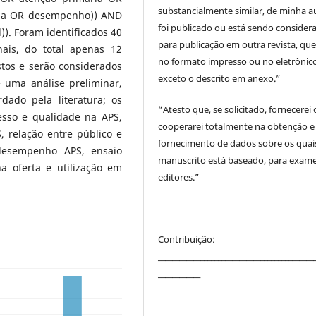
substancialmente similar, de minha au
ncia OR desempenho)) AND
foi publicado ou está sendo consider
l)). Foram identificados 40
para publicação em outra revista, que
onais, do total apenas 12
no formato impresso ou no eletrônico
tos e serão considerados
exceto o descrito em anexo.”
e uma análise preliminar,
ado pela literatura; os
“Atesto que, se solicitado, fornecerei
sso e qualidade na APS,
cooperarei totalmente na obtenção e
, relação entre público e
fornecimento de dados sobre os quai
 desempenho APS, ensaio
manuscrito está baseado, para exam
na oferta e utilização em
editores.”
Contribuição:
____________________________________________
____________