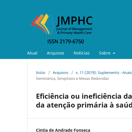
Atual
Arquivos
Notícias
Sobre
Início
/
Arquivos
/
v. 11 (2019): Suplemento - Anai
Seminários, Simpósios e Mesas Redondas
Eficiência ou ineficiência 
da atenção primária à saú
Cintia de Andrade Fonseca