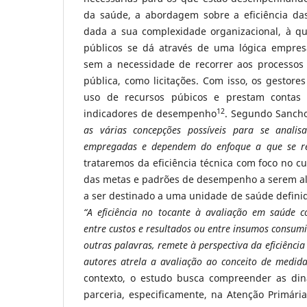
da saúde, a abordagem sobre a eficiência da
dada a sua complexidade organizacional, à qu
públicos se dá através de uma lógica empresa
sem a necessidade de recorrer aos processos c
pública, como licitações. Com isso, os gestor
uso de recursos púbicos e prestam contas
12
indicadores de desempenho
. Segundo Sancho
as várias concepções possíveis para se analis
empregadas e dependem do enfoque a que se ref
trataremos da eficiência técnica com foco no c
das metas e padrões de desempenho a serem a
a ser destinado a uma unidade de saúde definid
“A eficiência no tocante à avaliação em saúde 
entre custos e resultados ou entre insumos consumi
outras palavras, remete à perspectiva da eficiência
autores atrela a avaliação ao conceito de medi
contexto, o estudo busca compreender as di
parceria, especificamente, na Atenção Primári