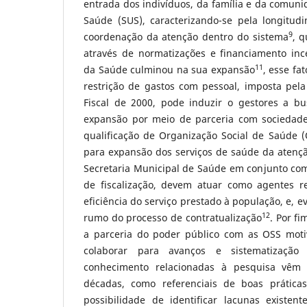
entrada dos indivíduos, da família e da comun
Saúde (SUS), caracterizando-se pela longitudi
9
coordenação da atenção dentro do sistema
, q
através de normatizações e financiamento ince
11
da Saúde culminou na sua expansão
, esse f
restrição de gastos com pessoal, imposta pela
Fiscal de 2000, pode induzir o gestores a bu
expansão por meio de parceria com sociedade 
qualificação de Organização Social de Saúde 
para expansão dos serviços de saúde da atençã
Secretaria Municipal de Saúde em conjunto com
de fiscalização, devem atuar como agentes r
eficiência do serviço prestado à população, e, 
12
rumo do processo de contratualização
. Por fi
a parceria do poder público com as OSS moti
colaborar para avanços e sistematizaç
conhecimento relacionadas à pesquisa vêm 
décadas, como referenciais de boas práticas
possibilidade de identificar lacunas existe