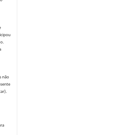
e
icipou
o.
a
s não
esente
ar).
ura