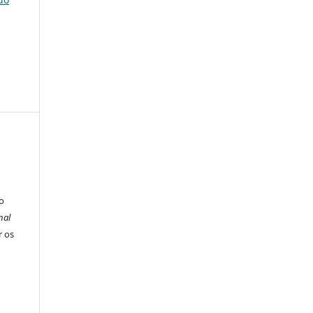
o
nal
r os