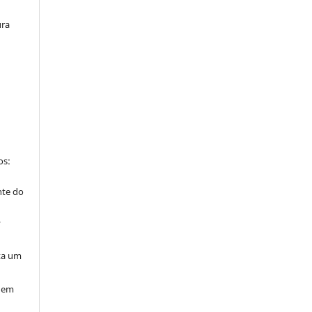
ura
os:
nte do
”
ta um
 nem