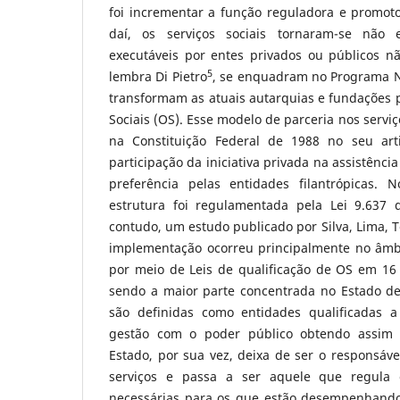
foi incrementar a função reguladora e promot
daí, os serviços sociais tornaram-se não 
executáveis por entes privados ou públicos nã
5
lembra Di Pietro
, se enquadram no Programa Na
transformam as atuais autarquias e fundações 
Sociais (OS). Esse modelo de parceria nos serviç
na Constituição Federal de 1988 no seu art
participação da iniciativa privada na assistênci
preferência pelas entidades filantrópicas. N
estrutura foi regulamentada pela Lei 9.637
contudo, um estudo publicado por Silva, Lima, T
implementação ocorreu principalmente no âmbi
por meio de Leis de qualificação de OS em 16 
sendo a maior parte concentrada no Estado de
são definidas como entidades qualificadas a
gestão com o poder público obtendo assim 
Estado, por sua vez, deixa de ser o responsáve
serviços e passa a ser aquele que regula 
necessárias para os que estão desempenhando