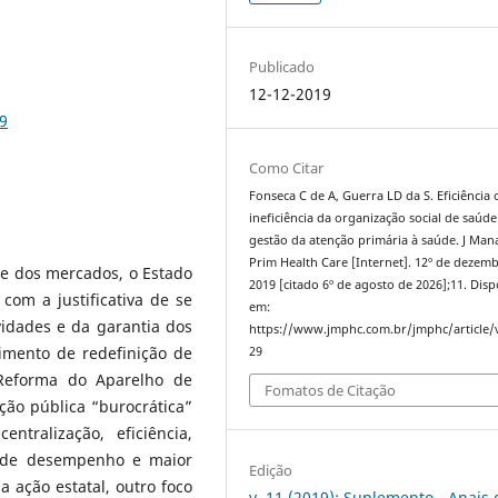
Publicado
12-12-2019
9
Como Citar
Fonseca C de A, Guerra LD da S. Eficiência 
ineficiência da organização social de saúde
gestão da atenção primária à saúde. J Man
Prim Health Care [Internet]. 12º de dezem
e dos mercados, o Estado
2019 [citado 6º de agosto de 2026];11. Disp
com a justificativa de se
em:
vidades e da garantia dos
https://www.jmphc.com.br/jmphc/article/
vimento de redefinição de
29
 Reforma do Aparelho de
Fomatos de Citação
ação pública “burocrática”
tralização, eficiência,
ão de desempenho e maior
Edição
 ação estatal, outro foco
v. 11 (2019): Suplemento - Anais 