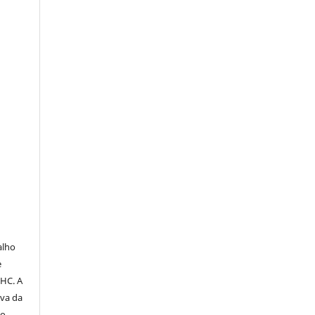
O
alho
e
PHC. A
iva da
do