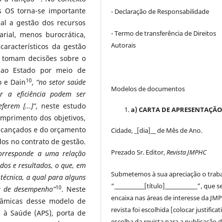
s OS torna-se importante
- Declaração de Responsabilidade
al a gestão dos recursos
- Termo de transferência de Direitos
rial, menos burocrática,
Autorais
aracterísticos da gestão
es tomam decisões sobre o
 ao Estado por meio de
10
 e Dain
,
“no setor saúde
Modelos de documentos
ar a eficiência podem ser
erem [...]”
, neste estudo
a) CARTA DE APRESENTAÇÃ
umprimento dos objetivos,
lcançados e do orçamento
Cidade, _[dia]__ de Mês de Ano.
os no contrato de gestão.
Prezado Sr. Editor,
Revista JMPHC
corresponde a uma relação
dos e resultados, o que, em
Submetemos à sua apreciação o trab
 técnica, a qual para alguns
“____________[título]_____________”, que s
10
da de desempenho”
. Neste
encaixa nas áreas de interesse da JM
nâmicas desse modelo de
revista foi escolhida [colocar justificat
a à Saúde (APS), porta de
escolha da revista para a publicação 