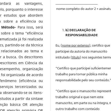
__________________________________
ordará as vantagens,
nome completo do autor 2 + assinat
lo, porquanto o interesse
por estudos que abordem
a sobre a eficiência ou
.
Método-
Para isso
,
será
b) DECLARAÇÃO DE
 sobre o tema “eficiência
RESPONSABILIDADE
matizada já foi realizada
cs, partindo-se da técnica
Eu, (
nome por extenso
), certifico que
s relacionados ao tema e
participei da autoria do manuscrito
ar a busca. Os descritores
intitulado (
título
) nos seguintes term
escritores em Ciência da
“Certifico que participei suficienteme
 desempenho, organização
trabalho para tornar pública minha
do foi organizada de acordo
responsabilidade pelo seu conteúdo.
fenômeno (eficiência ou
serviços terceirizados ou
“Certifico que o manuscrito represen
ta observando-se os itens-
trabalho original e que nem este
tudos a partir da sintaxe
manuscrito, em parte ou na íntegra,
enção básica OR atenção
outro trabalho com conteúdo
 OR atenção primária OR