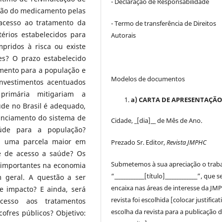
- Declaração de Responsabilidade
ação do medicamento pelas
 acesso ao tratamento da
- Termo de transferência de Direitos
rios estabelecidos para
Autorais
pridos à risca ou existe
ses? O prazo estabelecido
mento para a população e
Modelos de documentos
Investimentos acentuados
rimária mitigariam a
a) CARTA DE APRESENTAÇÃ
de no Brasil é adequado,
nanciamento do sistema de
Cidade, _[dia]__ de Mês de Ano.
aúde para a população?
m uma parcela maior em
Prezado Sr. Editor,
Revista JMPHC
de de acesso a saúde? Os
Submetemos à sua apreciação o trab
s importantes na economia
“____________[título]_____________”, que s
 geral. A questão a ser
encaixa nas áreas de interesse da JM
e impacto? E ainda, será
revista foi escolhida [colocar justificat
esso aos tratamentos
escolha da revista para a publicação 
fres públicos? Objetivo: