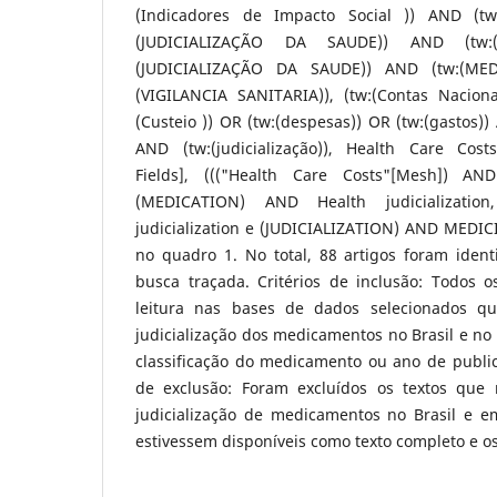
(Indicadores de Impacto Social )) AND (tw
(JUDICIALIZAÇÃO DA SAUDE)) AND (tw:(
(JUDICIALIZAÇÃO DA SAUDE)) AND (tw:(ME
(VIGILANCIA SANITARIA)), (tw:(Contas Nacion
(Custeio )) OR (tw:(despesas)) OR (tw:(gastos)
AND (tw:(judicialização)), Health Care Cost
Fields], ((("Health Care Costs"[Mesh]) AN
(MEDICATION) AND Health judicializati
judicialization e (JUDICIALIZATION) AND MEDI
no quadro 1. No total, 88 artigos foram ident
busca traçada. Critérios de inclusão: Todos o
leitura nas bases de dados selecionados q
judicialização dos medicamentos no Brasil e n
classificação do medicamento ou ano de public
de exclusão: Foram excluídos os textos qu
judicialização de medicamentos no Brasil e e
estivessem disponíveis como texto completo e os