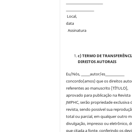
_______________________
___________________
Local,
dat
Assinatura
c) TERMO DE TRANSFERÊNCI
DIREITOS AUTORAIS
Eu/Nós, ______autor/es_____________
concordo(amos) que os direitos auto
referentes ao manuscrito [TÍTULO],
aprovado para publicação na Revista
JMPHC, serão propriedade exclusiva 
revista, sendo possível sua reproduçã
total ou parcial, em qualquer outro m
divulgação, impresso ou eletrônico, 
que citada a fonte, conferindo os dev