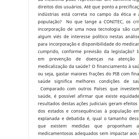
direitos dos usuários. Até que ponto a precific
indústrias está correta no campo da ética e
população? No que tange a CONITEC, os crité
incorporação de uma nova tecnologia são cum
algum viés de interesse político nestas análi
para incorporação e disponibilidade do medica
cumprido, conforme previsão da legislação? 
em prevenção de doenças na atenção p
medicalização da saúde? O financiamento à saú
ou seja, gastar maiores frações do PIB com fi
saúde significa melhores condições de s
Comparado com outros Países que investe
saúde, é possível afirmar que existe equida
resultados destas ações judiciais geram efeito
dos estados e consequências à população em
explanada e debatida é, qual o tamanho dess
que existem medidas que proponham ac
medicamentosos adequados sem impactar aos co