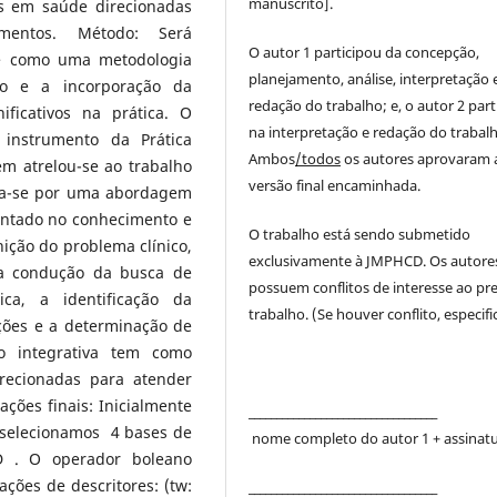
manuscrito].
as em saúde direcionadas
camentos. Método: Será
O autor 1 participou da concepção,
ge como uma metodologia
planejamento, análise, interpretação 
to e a incorporação da
redação do trabalho; e, o autor 2 part
ificativos na prática. O
na interpretação e redação do trabalh
 instrumento da Prática
Ambos
/todos
os autores aprovaram 
em atrelou-se ao trabalho
versão final encaminhada.
iza-se por uma abordagem
entado no conhecimento e
O trabalho está sendo submetido
nição do problema clínico,
exclusivamente à JMPHCD. Os autore
, a condução da busca de
possuem conflitos de interesse ao pr
ica, a identificação da
trabalho. (Se houver conflito, especific
ções e a determinação de
ão integrativa tem como
irecionadas para atender
ções finais: Inicialmente
__________________________________
se selecionamos 4 bases de
nome completo do autor 1 + assinat
 . O operador boleano
ções de descritores: (tw:
__________________________________