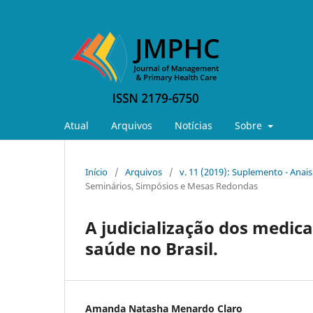
Atual
Arquivos
Notícias
Sobre
Início
/
Arquivos
/
v. 11 (2019): Suplemento - Anai
Seminários, Simpósios e Mesas Redondas
A judicialização dos medic
saúde no Brasil.
Amanda Natasha Menardo Claro