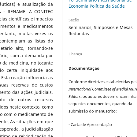
êuticas) e atualização da
Economia Política da Saúde
is - RENAME. A CONITEC
ias científicas e impactos
Seção
dimentos e medicamentos
Seminários, Simpósios e Mesas
Redondas
entanto, muitas vezes os
contemplam as listas do
ário alto, tornando-se
Licença
nário, com a demanda por
ção da medicina, no tocante
Documentação
o certa iniquidade aos
Esta reação influencia as
Conforme diretrizes estabelecidas pel
suas reservas de custos
International Commiteee of Medial Jour
nto das ações judiciais,
Editors
, os autores devem encaminha
nto de outros recursos
seguintes documentos, quando da
idos neste contexto, como
submissão do manuscrito:
nto com o medicamento de
ente. As situações em que
- Carta de Apresentação
esperada, a judicialização
timo de reivindicação de