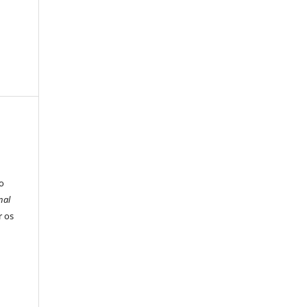
o
nal
r os