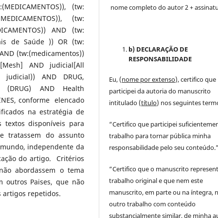
:(MEDICAMENTOS)), (tw:
nome completo do autor 2 + assinat
MEDICAMENTOS)), (tw:
DICAMENTOS)) AND (tw:
ais de Saúde )) OR (tw:
b) DECLARAÇÃO DE
) AND (tw:(medicamentos))
RESPONSABILIDADE
s[Mesh] AND judicial[All
D judicial)) AND DRUG,
Eu, (
nome por extenso
), certifico que
on, (DRUG) AND Health
participei da autoria do manuscrito
CINES, conforme elencado
intitulado (
título
) nos seguintes term
ificados na estratégia de
s textos disponíveis para
“Certifico que participei suficienteme
ue tratassem do assunto
trabalho para tornar pública minha
o mundo, independente da
responsabilidade pelo seu conteúdo.
ação do artigo. Critérios
“Certifico que o manuscrito represen
e não abordassem o tema
trabalho original e que nem este
m outros Paises, que não
manuscrito, em parte ou na íntegra,
 artigos repetidos.
outro trabalho com conteúdo
substancialmente similar, de minha au