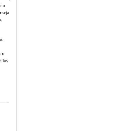
ado
r seja
,
 ou
s o
e dos
_______