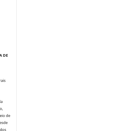
__
a
A DE
rais
da
o,
eio de
desde
idos