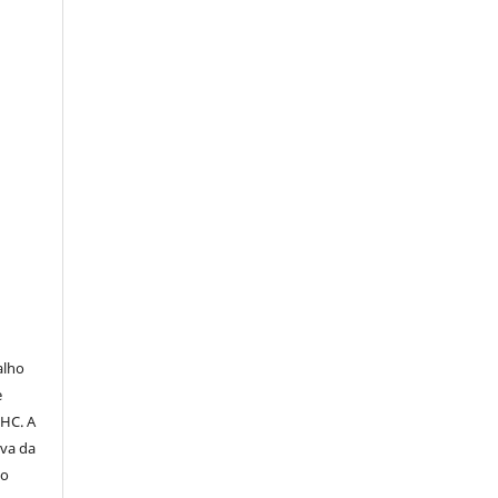
O
alho
e
PHC. A
iva da
do