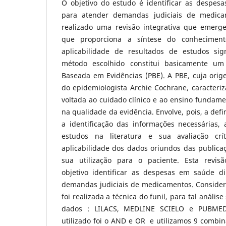
O objetivo do estudo é identificar as despes
para atender demandas judiciais de medi
realizado uma revisão integrativa que emer
que proporciona a síntese do conhecimen
aplicabilidade de resultados de estudos sign
método escolhido constitui basicamente um
Baseada em Evidências (PBE). A PBE, cuja orig
do epidemiologista Archie Cochrane, caracter
voltada ao cuidado clínico e ao ensino fundam
na qualidade da evidência. Envolve, pois, a defi
a identificação das informações necessárias
estudos na literatura e sua avaliação crít
aplicabilidade dos dados oriundos das publica
sua utilização para o paciente. Esta revis
objetivo identificar as despesas em saúde d
demandas judiciais de medicamentos. Considera
foi realizada a técnica do funil, para tal análi
dados : LILACS, MEDLINE SCIELO e PUBMED
utilizado foi o AND e OR e utilizamos 9 combina