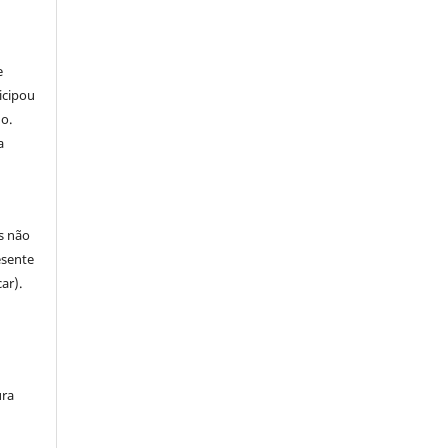
e
icipou
o.
a
s não
esente
ar).
ura