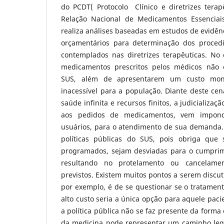
do PCDT( Protocolo Clínico e diretrizes terap
Relação Nacional de Medicamentos Essencia
realiza análises baseadas em estudos de evidênc
orçamentários para determinação dos proce
contemplados nas diretrizes terapêuticas. No 
medicamentos prescritos pelos médicos não 
SUS, além de apresentarem um custo monet
inacessível para a população. Diante deste ce
saúde infinita e recursos finitos, a judicializa
aos pedidos de medicamentos, vem impond
usuários, para o atendimento de sua demanda. 
políticas públicas do SUS, pois obriga que 
programados, sejam desviadas para o cumprime
resultando no protelamento ou cancelame
previstos. Existem muitos pontos a serem discut
por exemplo, é de se questionar se o tratame
alto custo seria a única opção para aquele paci
a política pública não se faz presente da forma 
da medicina pode representar um caminho legí