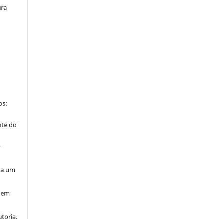
ura
os:
nte do
”
ta um
 nem
toria,