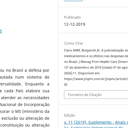
Publicado
12-12-2019
5
Como Citar
Claro ANM, Bulgarelli JV. A judicialização d
medicamentos e os efeitos nas despesas d
no Brasil. J Manag Prim Health Care [Intern
12º de dezembro de 2019 [citado 6º de ago
dou no Brasil a defesa por
2026];11. Disponível em:
pautada num sistema de
https://www.jmphc.com.br/jmphc/article/
ersalidade. Enquanto a
05
e cada País elabore sua
Fomatos de Citação
 atender as necessidades
Nacional de Incorporação
sorar o MS (ministério da
Edição
, exclusão ou alteração de
v. 11 (2019): Suplemento - Anais 
onstituição ou alteração
1o. Seminário Internacional de