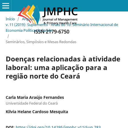
Início
/
Arquivos
/
v. 11 (2019): Suplemento - Anais do 1o. Seminário Internacional de
Economia Política da Saúde
/
Seminários, Simpósios e Mesas Redondas
Doenças relacionadas à atividade
laboral: uma aplicação para a
região norte do Ceará
Carla Maria Araújo Fernandes
Universidade Federal do Ceará
Kilvia Helane Cardoso Mesquita
DOI:
https://doi.org/10.14295/jmphc.v11iSup.783