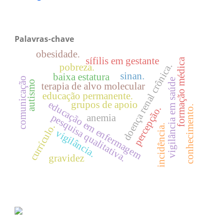
Palavras-chave
obesidade.
sífilis em gestante
formação médica
doença renal crônica.
pobreza.
sinan.
baixa estatura
comunicação
vigilância em saúde
autismo
terapia de alvo molecular
educação permanente.
educação em enfermagem
grupos de apoio
conhecimento.
percepção.
pesquisa qualitativa.
anemia
currículo.
incidência.
vigilância.
gravidez