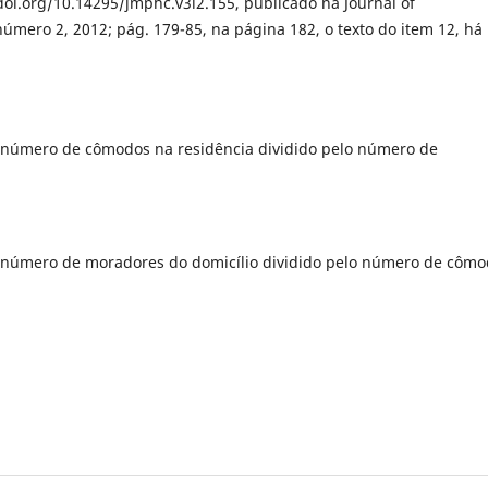
oi.org/10.14295/jmphc.v3i2.155, publicado na Journal of
mero 2, 2012; pág. 179-85, na página 182, o texto do item 12, há
 número de cômodos na residência dividido pelo número de
 número de moradores do domicílio dividido pelo número de côm