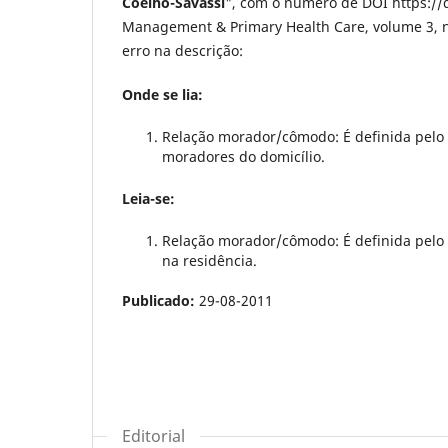
Coelho-Savassi
", com o número de DOI https://d
Management & Primary Health Care, volume 3, nú
erro na descrição:
Onde se lia:
Relação morador/cômodo: É definida pelo
moradores do domicílio.
Leia-se:
Relação morador/cômodo: É definida pelo
na residência.
Publicado:
29-08-2011
Editorial