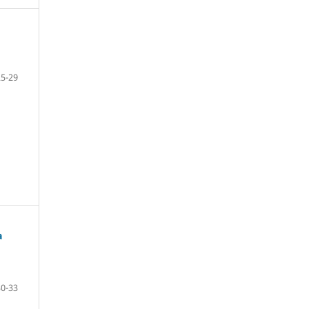
25-29
a
30-33