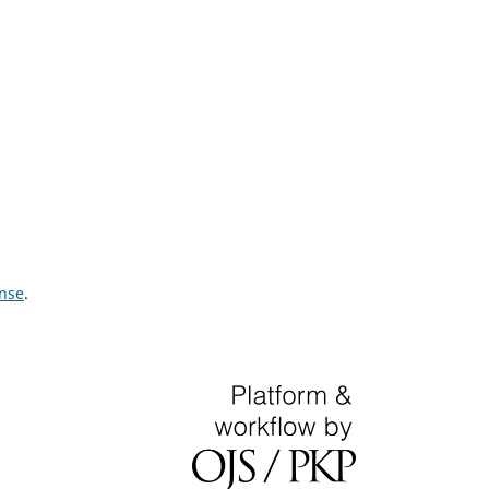
ense
.