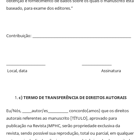
obtenção e fornecimento de dados sobre os quais o manuscrito está
baseado, para exame dos editores.”
Contribuição: _______________________________________________________________
_________________________ ___________________
Local, data Assinatura
c) TERMO DE TRANSFERÊNCIA DE DIREITOS AUTORAIS
Eu/Nós, ______autor/es_____________ concordo(amos) que os direitos
autorais referentes ao manuscrito [TÍTULO], aprovado para
publicação na Revista JMPHC, serão propriedade exclusiva da
revista, sendo possível sua reprodução, total ou parcial, em qualquer