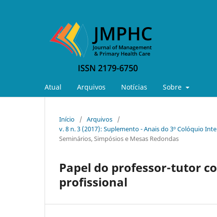
Atual
Arquivos
Notícias
Sobre
Início
/
Arquivos
/
v. 8 n. 3 (2017): Suplemento - Anais do 3º Colóquio In
Seminários, Simpósios e Mesas Redondas
Papel do professor-tutor 
profissional