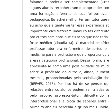
faltando e poderia ser complementado (Grazi
alguns alunos reconheceram que aprender com
uma formação diferente da sua foi positivo, 
pedagógica: Eu achei melhor ter um tutor que 
eu acho que a gente vai ter essa experiência só 
importante eles trazerem umas coisas diferente
por outros caminhos que eu acho que não teria 
fosse médico (Cláudia M). O material empíri
professor-tutor era enfermeiro, despertou o
medicina para a profissão o que proporcionou 
a essa categoria profissional. Dessa forma, a e
apresenta-se como uma possibilidade de muda
sobre a profissão do outro e, ainda, aument
mesmas, proporcionadas pela socialização das 
(REEVES, 2016). Por isso há de se pensar qu
relações entre os alunos podem ser criadas o
pelo próprio professor-tutor, dificultando
interprofissional e a troca de saberes entr
primeiro ano eu percebia o grupo mais unido