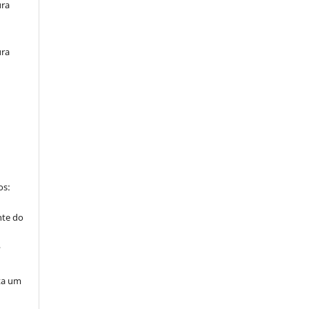
ura
ura
os:
nte do
”
ta um