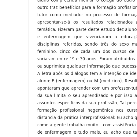
outro traz benefícios para a formação profissio
tutor como mediador no processo de formação
apresentar-se-á os resultados relacionados 
temática. Fizeram parte deste estudo dez alun
e enfermagem que vivenciaram a educação
disciplinas referidas, sendo três do sexo m
feminino, cinco de cada um dos cursos de 
variaram entre 19 e 30 anos. Foram atribuídos n
ou suprimida qualquer informação que pudesse 
A letra após os diálogos tem a intenção de iden
aluno: E (enfermagem) ou M (medicina). Result
apontaram que aprender com um professor-tut
da sua limita o seu aprendizado e por isso
assuntos específicos da sua profissão. Tal per
formação profissional hegemônica nos cu
distancia da prática interprofissional: Eu acho 
como a gente trabalha muito com assistência
de enfermagem e tudo mais, eu acho que tal