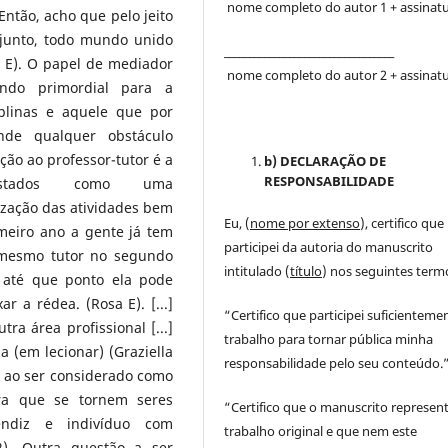
nome completo do autor 1 + assinat
Então, acho que pelo jeito
 junto, todo mundo unido
__________________________________
a E). O papel de mediador
nome completo do autor 2 + assinat
endo primordial para a
iplinas e aquele que por
ende qualquer obstáculo
ção ao professor-tutor é a
b) DECLARAÇÃO DE
RESPONSABILIDADE
evistados como uma
ização das atividades bem
Eu, (
nome por extenso
), certifico que
meiro ano a gente já tem
participei da autoria do manuscrito
o mesmo tutor no segundo
intitulado (
título
) nos seguintes term
 até que ponto ela pode
r a rédea. (Rosa E). [...]
“Certifico que participei suficienteme
a área profissional [...]
trabalho para tornar pública minha
 (em lecionar) (Graziella
responsabilidade pelo seu conteúdo.
 ao ser considerado como
ra que se tornem seres
“Certifico que o manuscrito represen
endiz e indivíduo com
trabalho original e que nem este
72). Outra questão a ser