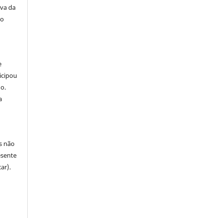
iva da
do
e
icipou
o.
a
s não
esente
ar).