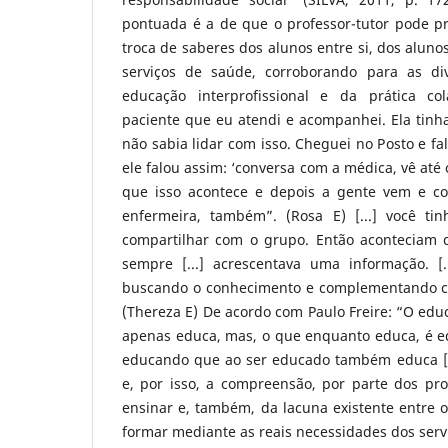
pontuada é a de que o professor-tutor pode 
troca de saberes dos alunos entre si, dos aluno
serviços de saúde, corroborando para as di
educação interprofissional e da prática co
paciente que eu atendi e acompanhei. Ela tin
não sabia lidar com isso. Cheguei no Posto e fa
ele falou assim: ‘conversa com a médica, vê até 
que isso acontece e depois a gente vem e co
enfermeira, também”. (Rosa E) [...] você ti
compartilhar com o grupo. Então aconteciam di
sempre [...] acrescentava uma informação. [
buscando o conhecimento e complementando co
(Thereza E) De acordo com Paulo Freire: “O edu
apenas educa, mas, o que enquanto educa, é 
educando que ao ser educado também educa [...
e, por isso, a compreensão, por parte dos pr
ensinar e, também, da lacuna existente entre o
formar mediante as reais necessidades dos serv