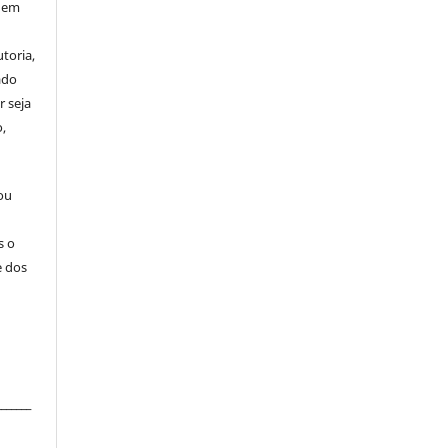
 nem
toria,
ado
r seja
,
 ou
s o
e dos
_______