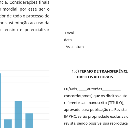
ia. Considerações finais
rimordial por esse ser o
ador de todo o processo de
_______________________
ar sustentação ao uso da
___________________
e ensino e potencializar
Local,
dat
Assinatura
c) TERMO DE TRANSFERÊNCI
DIREITOS AUTORAIS
Eu/Nós, ______autor/es_____________
concordo(amos) que os direitos auto
referentes ao manuscrito [TÍTULO],
aprovado para publicação na Revista
JMPHC, serão propriedade exclusiva 
revista, sendo possível sua reproduçã