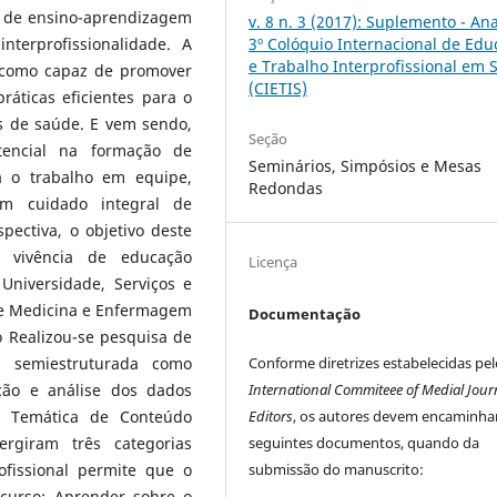
 de ensino-aprendizagem
v. 8 n. 3 (2017): Suplemento - An
3º Colóquio Internacional de Ed
terprofissionalidade. A
e Trabalho Interprofissional em
a como capaz de promover
(CIETIS)
áticas eficientes para o
 de saúde. E vem sendo,
Seção
tencial na formação de
Seminários, Simpósios e Mesas
a o trabalho em equipe,
Redondas
 um cuidado integral de
pectiva, o objetivo deste
 vivência de educação
Licença
 Universidade, Serviços e
 de Medicina e Enfermagem
Documentação
 Realizou-se pesquisa de
Conforme diretrizes estabelecidas pel
ta semiestruturada como
International Commiteee of Medial Jour
ção e análise dos dados
Editors
, os autores devem encaminha
e Temática de Conteúdo
seguintes documentos, quando da
rgiram três categorias
submissão do manuscrito:
ofissional permite que o
curso; Aprender sobre o