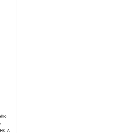
O
alho
e
PHC. A