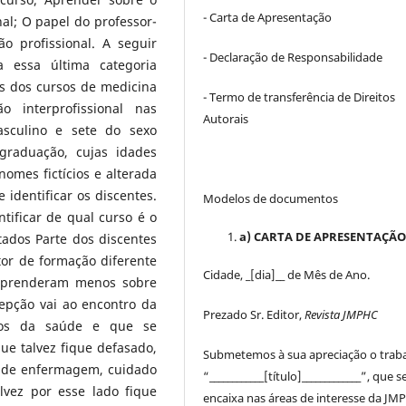
- Carta de Apresentação
nal; O papel do professor-
 profissional. A seguir
- Declaração de Responsabilidade
a essa última categoria
os dos cursos de medicina
- Termo de transferência de Direitos
 interprofissional nas
Autorais
asculino e sete do sexo
graduação, cujas idades
omes fictícios e alterada
identificar os discentes.
Modelos de documentos
tificar de qual curso é o
a) CARTA DE APRESENTAÇÃ
ados Parte dos discentes
or de formação diferente
Cidade, _[dia]__ de Mês de Ano.
 aprenderam menos sobre
cepção vai ao encontro da
Prezado Sr. Editor,
Revista JMPHC
rsos da saúde e que se
que talvez fique defasado,
Submetemos à sua apreciação o trab
 de enfermagem, cuidado
“____________[título]_____________”, que s
vez por esse lado fique
encaixa nas áreas de interesse da JM