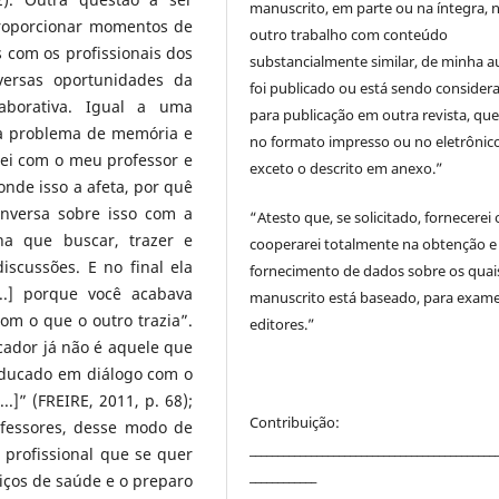
manuscrito, em parte ou na íntegra,
proporcionar momentos de
outro trabalho com conteúdo
s com os profissionais dos
substancialmente similar, de minha au
versas oportunidades da
foi publicado ou está sendo consider
laborativa. Igual a uma
para publicação em outra revista, que
ha problema de memória e
no formato impresso ou no eletrônico
lei com o meu professor e
exceto o descrito em anexo.”
onde isso a afeta, por quê
nversa sobre isso com a
“Atesto que, se solicitado, fornecerei
nha que buscar, trazer e
cooperarei totalmente na obtenção e
scussões. E no final ela
fornecimento de dados sobre os quai
...] porque você acabava
manuscrito está baseado, para exam
m o que o outro trazia”.
editores.”
cador já não é aquele que
educado em diálogo com o
]” (FREIRE, 2011, p. 68);
Contribuição:
ofessores, desse modo de
____________________________________________
 profissional que se quer
____________
iços de saúde e o preparo