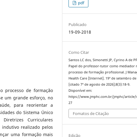
pdf
Publicado
19-09-2018
Como Citar
Santos LC dos, Simonetti JP, Cyrino A de PP
Papel do professor-tutor como mediador 
processo de formação profissional. J Man
Health Care [Internet]. 19º de setembro de
[citado 7º de agosto de 2026];8(3):18-9.
no processo de formação
Disponível em:
https://www.jmphc.com.br/jmphc/article/
-se um grande esforço, no
27
úde, para reorientar a
idades do Sistema Único
Fomatos de Citação
iretrizes Curriculares
indutivo realizado pelos
ançar uma formação mais
Edição