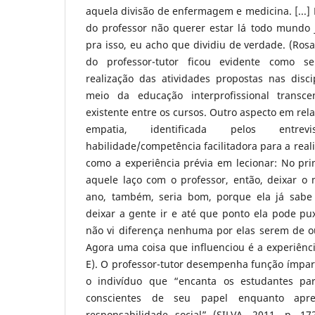
aquela divisão de enfermagem e medicina. [...] 
do professor não querer estar lá todo mundo
pra isso, eu acho que dividiu de verdade. (Ros
do professor-tutor ficou evidente como s
realização das atividades propostas nas disc
meio da educação interprofissional transc
existente entre os cursos. Outro aspecto em rela
empatia, identificada pelos entr
habilidade/competência facilitadora para a real
como a experiência prévia em lecionar: No pri
aquele laço com o professor, então, deixar 
ano, também, seria bom, porque ela já sabe
deixar a gente ir e até que ponto ela pode puxa
não vi diferença nenhuma por elas serem de outr
Agora uma coisa que influenciou é a experiência
E). O professor-tutor desempenha função ímpar
o indivíduo que “encanta os estudantes pa
conscientes de seu papel enquanto apr
responsabilidade social” (SILVA, 2011, p. 1