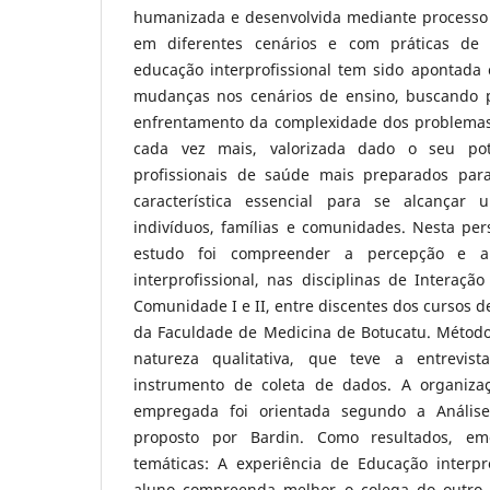
humanizada e desenvolvida mediante processo
em diferentes cenários e com práticas de in
educação interprofissional tem sido apontad
mudanças nos cenários de ensino, buscando pr
enfrentamento da complexidade dos problemas
cada vez mais, valorizada dado o seu po
profissionais de saúde mais preparados par
característica essencial para se alcançar
indivíduos, famílias e comunidades. Nesta pers
estudo foi compreender a percepção e a
interprofissional, nas disciplinas de Interação
Comunidade I e II, entre discentes dos cursos
da Faculdade de Medicina de Botucatu. Método
natureza qualitativa, que teve a entrevis
instrumento de coleta de dados. A organiza
empregada foi orientada segundo a Anális
proposto por Bardin. Como resultados, eme
temáticas: A experiência de Educação interpr
aluno compreenda melhor o colega do outro 