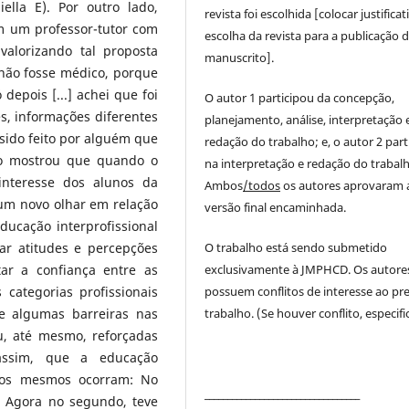
ella E). Por outro lado,
revista foi escolhida [colocar justificat
 um professor-tutor com
escolha da revista para a publicação 
valorizando tal proposta
manuscrito].
não fosse médico, porque
depois [...] achei que foi
O autor 1 participou da concepção,
s, informações diferentes
planejamento, análise, interpretação 
sido feito por alguém que
redação do trabalho; e, o autor 2 part
co mostrou que quando o
na interpretação e redação do trabalh
 interesse dos alunos da
Ambos
/todos
os autores aprovaram 
um novo olhar em relação
versão final encaminhada.
ducação interprofissional
O trabalho está sendo submetido
r atitudes e percepções
exclusivamente à JMPHCD. Os autore
ar a confiança entre as
possuem conflitos de interesse ao pr
categorias profissionais
trabalho. (Se houver conflito, especific
e algumas barreiras nas
u, até mesmo, reforçadas
, assim, que a educação
e os mesmos ocorram: No
__________________________________
. Agora no segundo, teve