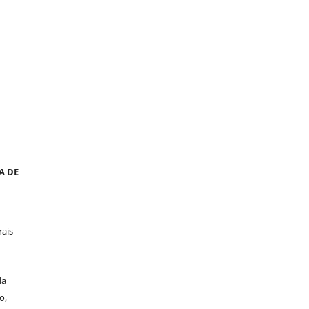
__
a
A DE
rais
da
o,