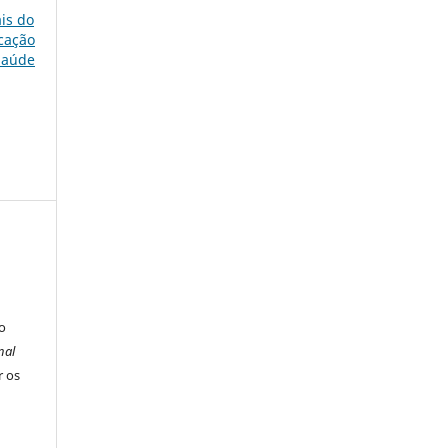
ais do
ucação
 Saúde
o
nal
r os