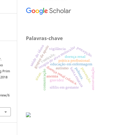
Palavras-chave
saúde do idoso
grupos de apoio
terapia de alvo molecular
percepção.
vigilância.
currículo.
doença renal
.
prática profissional.
educação em enfermagem
no
doença renal crônica.
autismo
baixa estatura
prevenção.
pobreza.
autoavaliação
comunicação
ag Prim
sinan.
anemia
 2018
gravidez
sífilis em gestante
view/6