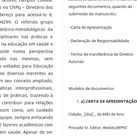
seguintes documentos, quando da
do no CNPq – Diretório dos
submissão do manuscrito:
ereço para acessá-lo é:
94299. O referido grupo
- Carta de Apresentação
teórico-metodológicas da
plinares nas práticas e
- Declaração de Responsabilidade
e na educação em saúde e
úde numa perspectiva
- Termo de transferência de Direitos
sidiado nas mesmas, vem
Autorais
o voltados para Educação
s diversos inerentes ao
m seu conceito ampliado,
icas interprofissionais,
Modelos de documentos
s de práticas, trazendo à
a) CARTA DE APRESENTAÇÃ
contribuir para relações
assim como, um cuidado
Cidade, _[dia]__ de Mês de Ano.
 equipe, sempre enfocando
/ fazeres acadêmicos com
Prezado Sr. Editor,
Revista JMPHC
 em saúde. Apesar de ser