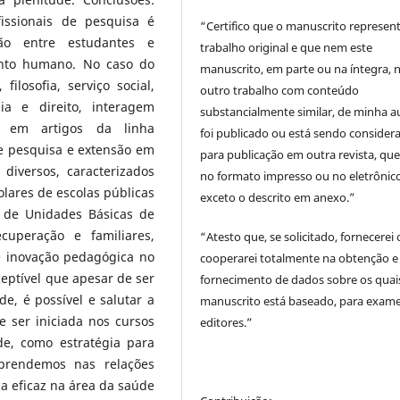
issionais de pesquisa é
“Certifico que o manuscrito represen
ação entre estudantes e
trabalho original e que nem este
ento humano. No caso do
manuscrito, em parte ou na íntegra,
losofia, serviço social,
outro trabalho com conteúdo
gia e direito, interagem
substancialmente similar, de minha au
os em artigos da linha
foi publicado ou está sendo consider
e pesquisa e extensão em
para publicação em outra revista, que
diversos, caracterizados
no formato impresso ou no eletrônico
lares de escolas públicas
exceto o descrito em anexo.”
a de Unidades Básicas de
uperação e familiares,
“Atesto que, se solicitado, fornecerei
e inovação pedagógica no
cooperarei totalmente na obtenção e
eptível que apesar de ser
fornecimento de dados sobre os quai
e, é possível e salutar a
manuscrito está baseado, para exam
e ser iniciada nos cursos
editores.”
de, como estratégia para
Aprendemos nas relações
ca eficaz na área da saúde