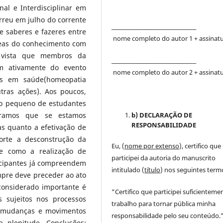
nal e Interdisciplinar em
reu em julho do corrente
__________________________________
e saberes e fazeres entre
nome completo do autor 1 + assinat
reas do conhecimento com
 vista que membros da
__________________________________
m ativamente do evento
nome completo do autor 2 + assinat
res em saúde(homeopatia
tras ações). Aos poucos,
o pequeno de estudantes
b) DECLARAÇÃO DE
eramos que se estamos
RESPONSABILIDADE
s quanto a efetivação de
forte a desconstrução da
Eu, (
nome por extenso
), certifico que
e como a realização de
participei da autoria do manuscrito
ticipantes já compreendem
intitulado (
título
) nos seguintes term
mpre deve preceder ao ato
considerado importante é
“Certifico que participei suficienteme
 sujeitos nos processos
trabalho para tornar pública minha
s mudanças e movimentos
responsabilidade pelo seu conteúdo.
 plenitude. Conclusões: