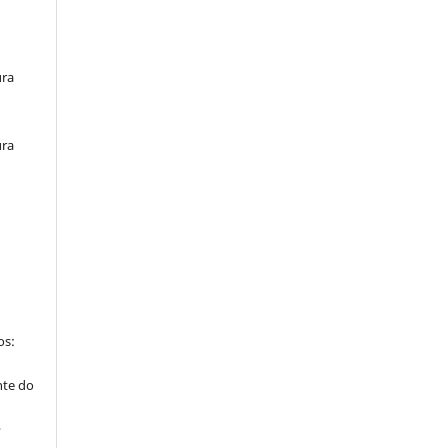
ura
ura
os:
nte do
”