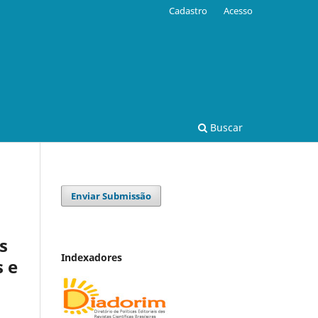
Cadastro
Acesso
Buscar
Enviar Submissão
s
Indexadores
 e