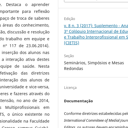
. Destaca o aprender
mportante para reflexão
spaço de troca de saberes
Edição
s áreas do conhecimento,
v. 8 n. 3 (2017): Suplemento - An
3º Colóquio Internacional de Ed
ção, discussão e resolução
e Trabalho Interprofissional em
do trabalho em equipe e
(CIETIS)
 nº 117 de 23.06.2014).
e inserção dos alunos nas
Seção
 a interação ativa destes
Seminários, Simpósios e Mesas
equipe de saúde. Nesta
Redondas
etivação das diretrizes
interação dos alunos de
niversidade e vice-versa,
Licença
res e fazeres através do
xtensão, no ano de 2014,
Documentação
 Multiprofissionais em
Conforme diretrizes estabelecidas pel
S, o único existente no
International Commiteee of Medial Jour
ssionalidade na Faculdade
Editors
, os autores devem encaminha
 Grosso, campus Cuiabá.