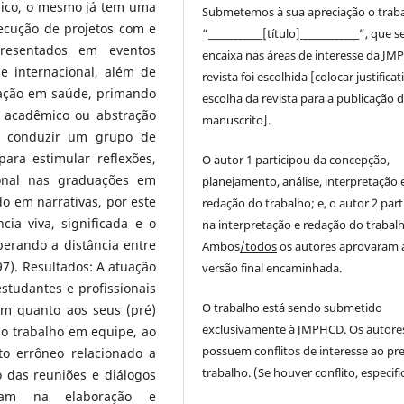
ico, o mesmo já tem uma
Submetemos à sua apreciação o trab
ecução de projetos com e
“____________[título]_____________”, que s
presentados em eventos
encaixa nas áreas de interesse da JM
 e internacional, além de
revista foi escolhida [colocar justificat
cação em saúde, primando
escolha da revista para a publicação 
 acadêmico ou abstração
manuscrito].
 em conduzir um grupo de
para estimular reflexões,
O autor 1 participou da concepção,
ional nas graduações em
planejamento, análise, interpretação 
o em narrativas, por este
redação do trabalho; e, o autor 2 part
cia viva, significada e o
na interpretação e redação do trabalh
perando a distância entre
Ambos
/todos
os autores aprovaram 
7). Resultados: A atuação
versão final encaminhada.
studantes e profissionais
O trabalho está sendo submetido
em quanto aos seus (pré)
exclusivamente à JMPHCD. Os autore
ao trabalho em equipe, ao
possuem conflitos de interesse ao pr
to errôneo relacionado a
trabalho. (Se houver conflito, especific
 das reuniões e diálogos
am na elaboração e