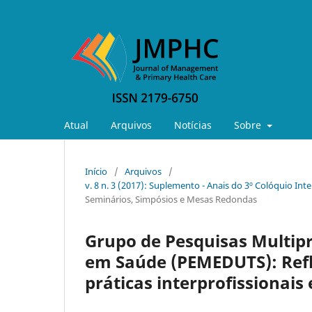
Atual
Arquivos
Notícias
Sobre
Início
/
Arquivos
/
v. 8 n. 3 (2017): Suplemento - Anais do 3º Colóquio In
Seminários, Simpósios e Mesas Redondas
Grupo de Pesquisas Multipr
em Saúde (PEMEDUTS): Refl
práticas interprofissionai