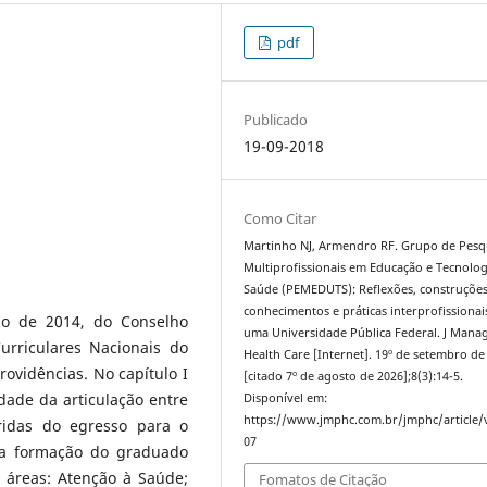
pdf
Publicado
19-09-2018
Como Citar
Martinho NJ, Armendro RF. Grupo de Pesq
Multiprofissionais em Educação e Tecnolo
Saúde (PEMEDUTS): Reflexões, construçõe
conhecimentos e práticas interprofissiona
ho de 2014, do Conselho
uma Universidade Pública Federal. J Mana
Curriculares Nacionais do
Health Care [Internet]. 19º de setembro de
ovidências. No capítulo I
[citado 7º de agosto de 2026];8(3):14-5.
idade da articulação entre
Disponível em:
https://www.jmphc.com.br/jmphc/article/
ridas do egresso para o
07
e a formação do graduado
 áreas: Atenção à Saúde;
Fomatos de Citação