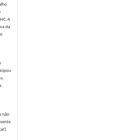
alho
e
PHC. A
iva da
do
e
icipou
o.
a
s não
esente
ar).