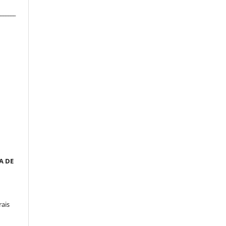
_______
__
a
A DE
rais