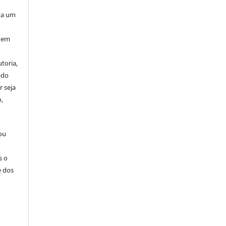
ta um
 nem
toria,
ado
r seja
,
 ou
s o
e dos