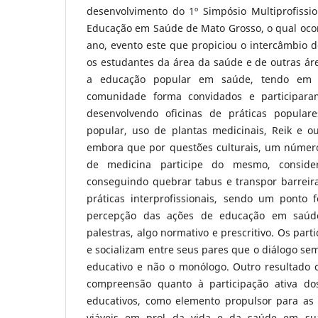
desenvolvimento do 1º Simpósio Multiprofissio
Educação em Saúde de Mato Grosso, o qual ocor
ano, evento este que propiciou o intercâmbio d
os estudantes da área da saúde e de outras á
a educação popular em saúde, tendo em
comunidade forma convidados e participara
desenvolvendo oficinas de práticas popula
popular, uso de plantas medicinais, Reik e ou
embora que por questões culturais, um númer
de medicina participe do mesmo, consid
conseguindo quebrar tabus e transpor barreira
práticas interprofissionais, sendo um ponto 
percepção das ações de educação em saúd
palestras, algo normativo e prescritivo. Os par
e socializam entre seus pares que o diálogo se
educativo e não o monólogo. Outro resultado 
compreensão quanto à participação ativa dos
educativos, como elemento propulsor para a
viáveis em prol da vida e da saúde em sua