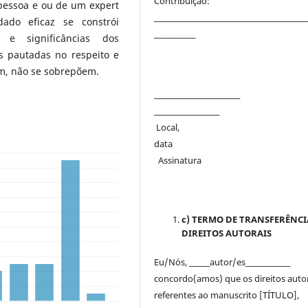
Contribuição:
pessoa e ou de um expert
____________________________________________
ado eficaz se constrói
____________
 e significâncias dos
as pautadas no respeito e
, não se sobrepõem.
_______________________
___________________
Local,
dat
Assinatura
c) TERMO DE TRANSFERÊNCI
DIREITOS AUTORAIS
Eu/Nós, ______autor/es_____________
concordo(amos) que os direitos auto
referentes ao manuscrito [TÍTULO],