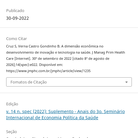
Publicado
30-09-2022
Como Citar
Cruz S, Verna Castro Gondinho B. A dimensão econômica no
desenvolvimento de inovação e tecnologia na saúde. J Manag Prim Health
Care [Internet]. 30º de setembro de 2022 [citado 8º de agosto de
2026];14(spec):e022. Disponível em:
https://www.jmphc.com.br/jmphc/article/view/1235
Fomatos de Citação
Edição
v. 14 n. spec (2022): Suplemento - Anais do 3o. Seminário
Internacional de Economia Política da Saúde
Seção