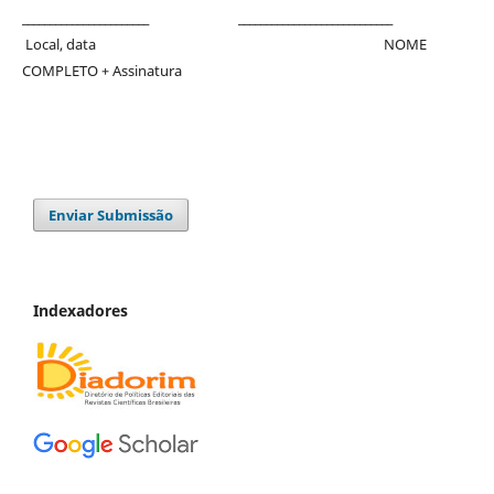
_______________________ ____________________________
Local, data NOME
COMPLETO + Assinatura
Enviar Submissão
Indexadores