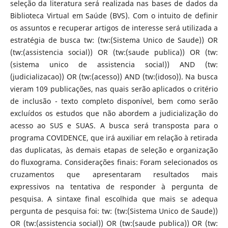
seleção da literatura será realizada nas bases de dados da
Biblioteca Virtual em Saúde (BVS). Com o intuito de definir
os assuntos e recuperar artigos de interesse será utilizada a
estratégia de busca tw: (tw:(Sistema Unico de Saude)) OR
(tw:(assistencia social)) OR (tw:(saude publica)) OR (tw:
(sistema unico de assistencia social)) AND (tw:
(judicializacao)) OR (tw:(acesso)) AND (tw:(idoso)). Na busca
vieram 109 publicações, nas quais serão aplicados o critério
de inclusão - texto completo disponível, bem como serão
excluídos os estudos que não abordem a judicialização do
acesso ao SUS e SUAS. A busca será transposta para o
programa COVIDENCE, que irá auxiliar em relação à retirada
das duplicatas, às demais etapas de seleção e organização
do fluxograma. Considerações finais: Foram selecionados os
cruzamentos que apresentaram resultados mais
expressivos na tentativa de responder à pergunta de
pesquisa. A sintaxe final escolhida que mais se adequa
pergunta de pesquisa foi: tw: (tw:(Sistema Unico de Saude))
OR (tw:(assistencia social)) OR (tw:(saude publica)) OR (tw: