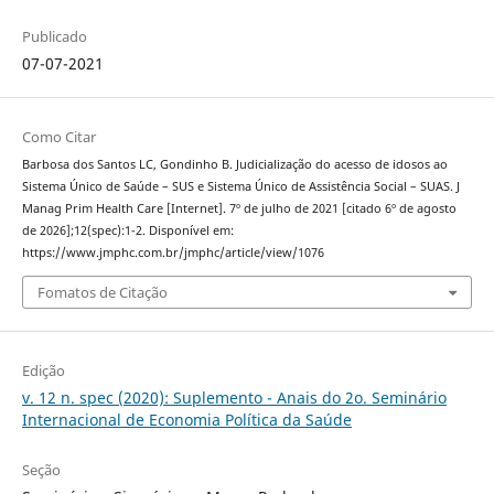
Publicado
07-07-2021
Como Citar
Barbosa dos Santos LC, Gondinho B. Judicialização do acesso de idosos ao
Sistema Único de Saúde – SUS e Sistema Único de Assistência Social – SUAS. J
Manag Prim Health Care [Internet]. 7º de julho de 2021 [citado 6º de agosto
de 2026];12(spec):1-2. Disponível em:
https://www.jmphc.com.br/jmphc/article/view/1076
Fomatos de Citação
Edição
v. 12 n. spec (2020): Suplemento - Anais do 2o. Seminário
Internacional de Economia Política da Saúde
Seção