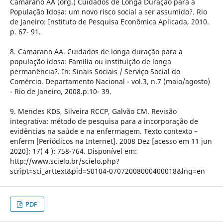
Camarano AA (org.) Cuidados de Longa Duração para a
População Idosa: um novo risco social a ser assumido?. Rio
de Janeiro: Instituto de Pesquisa Econômica Aplicada, 2010.
p. 67- 91.
8. Camarano AA. Cuidados de longa duração para a
população idosa: Família ou instituição de longa
permanência?. In: Sinais Sociais / Serviço Social do
Comércio. Departamento Nacional - vol.3, n.7 (maio/agosto)
- Rio de Janeiro, 2008.p.10- 39.
9. Mendes KDS, Silveira RCCP, Galvão CM. Revisão
integrativa: método de pesquisa para a incorporação de
evidências na saúde e na enfermagem. Texto contexto –
enferm [Periódicos na Internet]. 2008 Dez [acesso em 11 jun
2020]; 17( 4 ): 758-764. Disponível em:
http://www.scielo.br/scielo.php?
script=sci_arttext&pid=S0104-07072008000400018&lng=en
PDF