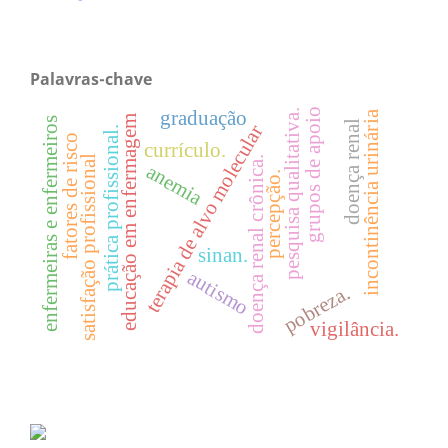
Palavras-chave
grupos de apoio
graduação
pesquisa qualitativa.
incontinência urinária
educação em enfermagem
enfermeiras e enfermeiros
doença renal
terapia de alvo molecular
prática profissional.
fatores de risco
currículo.
satisfação profissional
doença renal crônica.
anemia
percepção.
sinan.
autismo
pobreza.
vigilância.