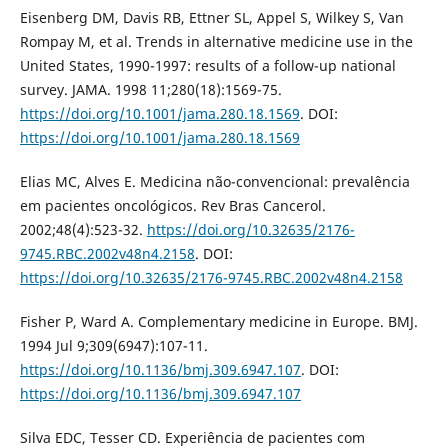
Eisenberg DM, Davis RB, Ettner SL, Appel S, Wilkey S, Van
Rompay M, et al. Trends in alternative medicine use in the
United States, 1990-1997: results of a follow-up national
survey. JAMA. 1998 11;280(18):1569-75.
https://doi.org/10.1001/jama.280.18.1569
. DOI:
https://doi.org/10.1001/jama.280.18.1569
Elias MC, Alves E. Medicina não-convencional: prevalência
em pacientes oncológicos. Rev Bras Cancerol.
2002;48(4):523-32.
https://doi.org/10.32635/2176-
9745.RBC.2002v48n4.2158
. DOI:
https://doi.org/10.32635/2176-9745.RBC.2002v48n4.2158
Fisher P, Ward A. Complementary medicine in Europe. BMJ.
1994 Jul 9;309(6947):107-11.
https://doi.org/10.1136/bmj.309.6947.107
. DOI:
https://doi.org/10.1136/bmj.309.6947.107
Silva EDC, Tesser CD. Experiência de pacientes com