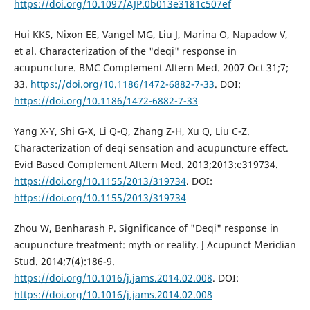
https://doi.org/10.1097/AJP.0b013e3181c507ef
Hui KKS, Nixon EE, Vangel MG, Liu J, Marina O, Napadow V,
et al. Characterization of the "deqi" response in
acupuncture. BMC Complement Altern Med. 2007 Oct 31;7;
33.
https://doi.org/10.1186/1472-6882-7-33
. DOI:
https://doi.org/10.1186/1472-6882-7-33
Yang X-Y, Shi G-X, Li Q-Q, Zhang Z-H, Xu Q, Liu C-Z.
Characterization of deqi sensation and acupuncture effect.
Evid Based Complement Altern Med. 2013;2013:e319734.
https://doi.org/10.1155/2013/319734
. DOI:
https://doi.org/10.1155/2013/319734
Zhou W, Benharash P. Significance of "Deqi" response in
acupuncture treatment: myth or reality. J Acupunct Meridian
Stud. 2014;7(4):186-9.
https://doi.org/10.1016/j.jams.2014.02.008
. DOI:
https://doi.org/10.1016/j.jams.2014.02.008