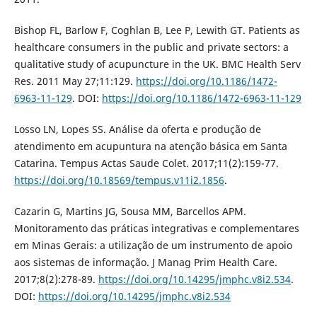
Bishop FL, Barlow F, Coghlan B, Lee P, Lewith GT. Patients as
healthcare consumers in the public and private sectors: a
qualitative study of acupuncture in the UK. BMC Health Serv
Res. 2011 May 27;11:129.
https://doi.org/10.1186/1472-
6963-11-129
. DOI:
https://doi.org/10.1186/1472-6963-11-129
Losso LN, Lopes SS. Análise da oferta e produção de
atendimento em acupuntura na atenção básica em Santa
Catarina. Tempus Actas Saude Colet. 2017;11(2):159-77.
https://doi.org/10.18569/tempus.v11i2.1856
.
Cazarin G, Martins JG, Sousa MM, Barcellos APM.
Monitoramento das práticas integrativas e complementares
em Minas Gerais: a utilização de um instrumento de apoio
aos sistemas de informação. J Manag Prim Health Care.
2017;8(2):278-89.
https://doi.org/10.14295/jmphc.v8i2.534
.
DOI:
https://doi.org/10.14295/jmphc.v8i2.534