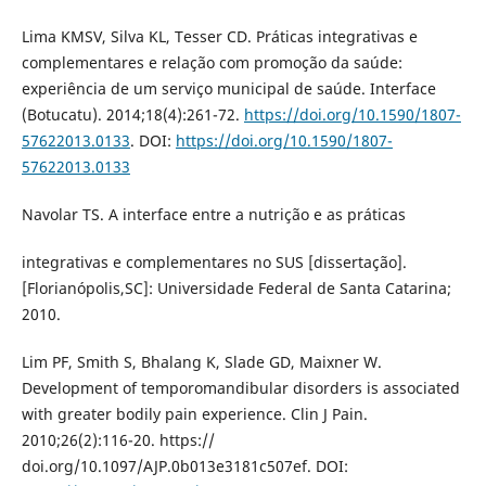
Lima KMSV, Silva KL, Tesser CD. Práticas integrativas e
complementares e relação com promoção da saúde:
experiência de um serviço municipal de saúde. Interface
(Botucatu). 2014;18(4):261-72.
https://doi.org/10.1590/1807-
57622013.0133
. DOI:
https://doi.org/10.1590/1807-
57622013.0133
Navolar TS. A interface entre a nutrição e as práticas
integrativas e complementares no SUS [dissertação].
[Florianópolis,SC]: Universidade Federal de Santa Catarina;
2010.
Lim PF, Smith S, Bhalang K, Slade GD, Maixner W.
Development of temporomandibular disorders is associated
with greater bodily pain experience. Clin J Pain.
2010;26(2):116-20. https://
doi.org/10.1097/AJP.0b013e3181c507ef. DOI: