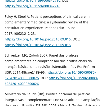
https://doi.org/10.1159/000342710
. DOI:
https://doi.org/10.1159/000342710
Foley H, Steel A. Patient perceptions of clinical care in
complementary medicine: a systematic review of the
consultation experience. Patient Educ Couns.
2017;100(2):212-23.
https://doi.org/10.1016/j.pec.2016.09.015
. DOI:
https://doi.org/10.1016/j.pec.2016.09.015
Schveitzer MC, Zoboli ELCP. Papel das práticas
complementares na compreensão dos profissionais da
atenção básica: uma revisão sistemática. Rev Esc Enferm
USP. 2014;48(spe):189-96.
https://doi.org/10.1590/S0080-
623420140000500026
. DOI:
https://doi.org/10.1590/S0080-
623420140000500026
Ministério da Saúde (BR). Política nacional de práticas
integrativas e complementares no SUS: atitude e ampliação
de acesso. Brasília, DF: MS; 2006. (Série B. Textos básicos de