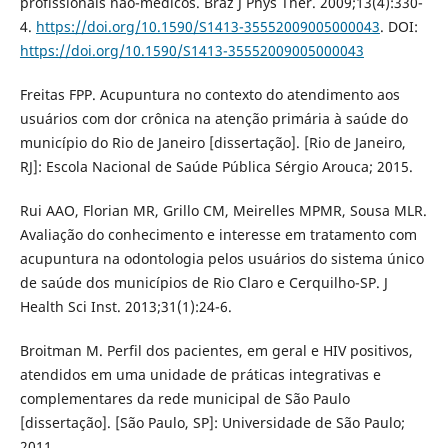
profissionais não-médicos. Braz J Phys Ther. 2009;13(4):330-
4.
https://doi.org/10.1590/S1413-35552009005000043
. DOI:
https://doi.org/10.1590/S1413-35552009005000043
Freitas FPP. Acupuntura no contexto do atendimento aos
usuários com dor crônica na atenção primária à saúde do
município do Rio de Janeiro [dissertação]. [Rio de Janeiro,
RJ]: Escola Nacional de Saúde Pública Sérgio Arouca; 2015.
Rui AAO, Florian MR, Grillo CM, Meirelles MPMR, Sousa MLR.
Avaliação do conhecimento e interesse em tratamento com
acupuntura na odontologia pelos usuários do sistema único
de saúde dos municípios de Rio Claro e Cerquilho-SP. J
Health Sci Inst. 2013;31(1):24-6.
Broitman M. Perfil dos pacientes, em geral e HIV positivos,
atendidos em uma unidade de práticas integrativas e
complementares da rede municipal de São Paulo
[dissertação]. [São Paulo, SP]: Universidade de São Paulo;
2011.