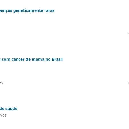
oenças geneticamente raras
es com câncer de mama no Brasil
es
 de saúde
ivas