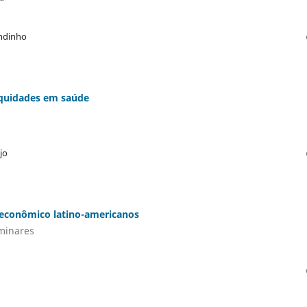
ndinho
iquidades em saúde
jo
 econômico latino-americanos
iminares