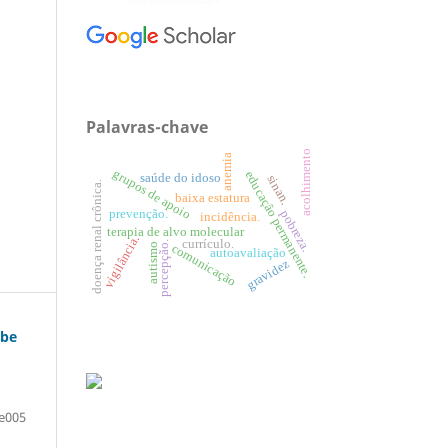
Palavras-chave
acolhimento
anemia
grupos de apoio
educação permanente.
saúde do idoso
sinan.
doença renal crônica.
baixa estatura
pobreza.
prevenção.
incidência.
terapia de alvo molecular
vigilância.
currículo.
percepção.
autismo
comunicação
autoavaliação
gravidez
ibe
e005